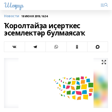
Шоңҡар
Новости
18 ИЮНЯ 2019, 16:34
Ҡоролтайҙа иҫерткес
эсемлектәр булмаясаҡ