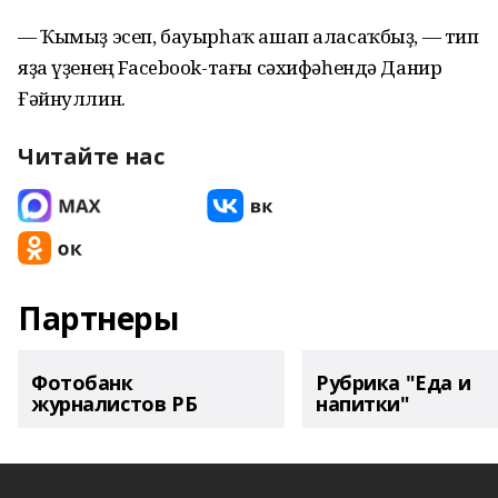
— Ҡымыҙ эсеп, бауырһаҡ ашап аласаҡбыҙ, — тип
яҙа үҙенең Facebook-тағы сәхифәһендә Данир
Ғәйнуллин.
Читайте нас
Партнеры
Фотобанк
Рубрика "Еда и
журналистов РБ
напитки"