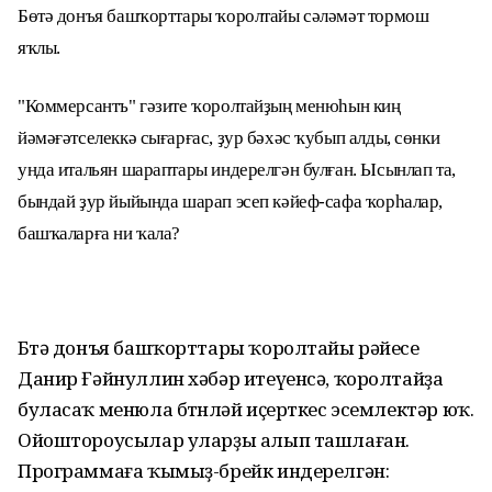
Бөтә донъя башҡорттары ҡоролтайы сәләмәт тормош
яҡлы.
"Коммерсантъ" гәзите ҡоролтайҙың менюһын киң
йәмәғәтселеккә сығарғас, ҙур бәхәс ҡубып алды, сөнки
унда итальян шараптары индерелгән булған. Ысынлап та,
бындай ҙур йыйында шарап эсеп кәйеф-сафа ҡорһалар,
башҡаларға ни ҡала?
Бөтә донъя башҡорттары ҡоролтайы рәйесе
Данир Ғәйнуллин хәбәр итеүенсә, ҡоролтайҙа
буласаҡ менюла бөтөнләй иҫерткес эсемлектәр юҡ.
Ойоштороусылар уларҙы алып ташлаған.
Программаға ҡымыҙ-брейк индерелгән: