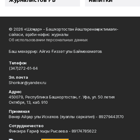
© 2026 «Шоңҡар» - Башҡортостан йәштәренәң ижтимағи-
сәйәси, әҙәби-нәфис журналы
Об использовании персональных данных
Баш мөхәррир: Айгиз Ғиззәт улы Баймөхәмәтов
Телефон
(347)272-61-64
Эл. почта
Shonkar@yandex.ru
Адрес
450079, Республика Башкортостан, г. Уфа, ул. 50 летия
Октября, 13, каб. 910
Приемная
Венер Айҙар улы Исхаҡов (яуаплы сәркәтип) - 89279443170
Сотрудничество
Финзира Ғариф ҡыҙы Рысаева - 89174785622