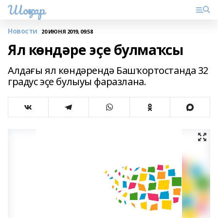
Шоңҡар
Новости
20 ИЮНЯ 2019, 09:58
Ял көндәре эҫе булмаҡсы
Алдағы ял көндәрендә Башҡортостанда 32
градус эҫе булыуы фаразлана.