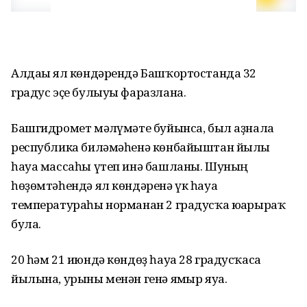
Алдағы ял көндәрендә Башҡортостанда 32
градус эҫе булыуы фаразлана.
Башгидромет мәғлүмәте буйынса, был аҙнала
республика биләмәһенә көнбайыштан йылы
һауа массаһы үтеп инә башланы. Шуның
һөҙөмтәһендә ял көндәренә үк һауа
температураһы норманан 2 градусҡа юғарыраҡ
була.
20 һәм 21 июндә көндөҙ һауа 28 градусҡаса
йылына, урыны менән генә ямғыр яуа.