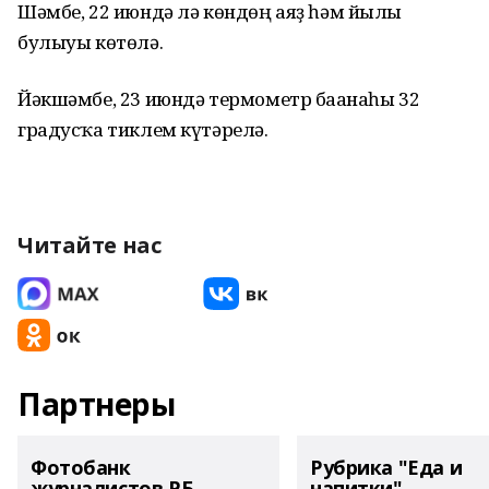
Шәмбе, 22 июндә лә көндөң аяҙ һәм йылы
булыуы көтөлә.
Йәкшәмбе, 23 июндә термометр бағанаһы 32
градусҡа тиклем күтәрелә.
Читайте нас
Партнеры
Фотобанк
Рубрика "Еда и
журналистов РБ
напитки"