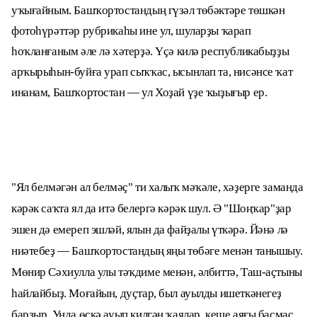
уҡығайным. Башҡортостандың гүзәл төбәктәре төшкән
фотоһүрәттәр рубрикаһы ине ул, шуларҙы ҡарап
һоҡланғаным әле лә хәтерҙә. Үҫә килә республикабыҙҙы
арҡырыһын-буйға урап сыҡҡас, ысынлап та, нисәнсе ҡат
инанам, Башҡортостан — ул Хоҙай үҙе ҡыҙығыр ер.
"Ял белмәгән ал белмәҫ" ти халыҡ мәҡәле, хәҙерге заманда
кәрәк саҡта ял да итә белергә кәрәк шул. Ә "Шоңҡар"ҙар
эшен дә емереп эшләй, ялын да файҙалы үткәрә. Йәнә лә
ниәтебеҙ — Башҡортостандың яңы төбәге менән танышыу.
Мөнир Сәхиулла улы тәҡдиме менән, әлбиттә, Таш-аҫтыны
һайлайбыҙ. Моғайын, дуҫтар, был ауылды ишеткәнегеҙ
барҙыр. Унда өҫкә ауып килгән ҡаялар, кеше аяғы баҫмаҫ