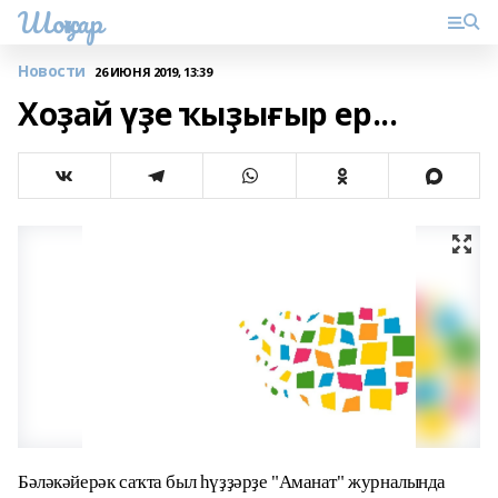
Шоңҡар
Новости
26 ИЮНЯ 2019, 13:39
Хоҙай үҙе ҡыҙығыр ер...
Бәләкәйерәк саҡта был һүҙҙәрҙе "Аманат" журналында