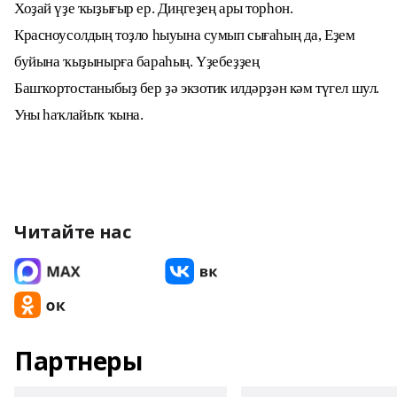
Хоҙай үҙе ҡыҙығыр ер.
Диңгеҙең ары торһон.
Красноусолдың тоҙло һыуына сумып сығаһың да, Еҙем
буйына ҡыҙынырға бараһың. Үҙебеҙҙең
Башҡортостаныбыҙ бер ҙә экзотик илдәрҙән кәм түгел шул.
Уны һаҡлайыҡ ҡына.
Читайте нас
Партнеры