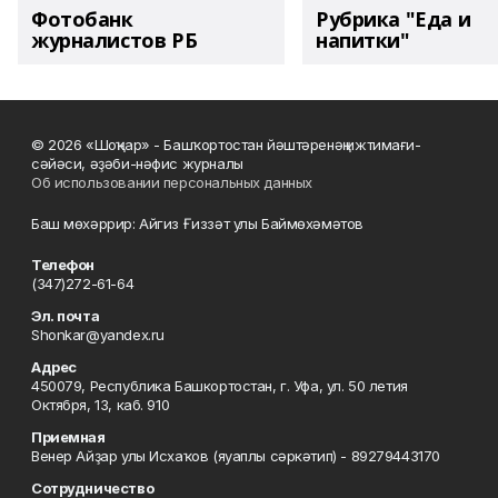
Фотобанк
Рубрика "Еда и
журналистов РБ
напитки"
© 2026 «Шоңҡар» - Башҡортостан йәштәренәң ижтимағи-
сәйәси, әҙәби-нәфис журналы
Об использовании персональных данных
Баш мөхәррир: Айгиз Ғиззәт улы Баймөхәмәтов
Телефон
(347)272-61-64
Эл. почта
Shonkar@yandex.ru
Адрес
450079, Республика Башкортостан, г. Уфа, ул. 50 летия
Октября, 13, каб. 910
Приемная
Венер Айҙар улы Исхаҡов (яуаплы сәркәтип) - 89279443170
Сотрудничество