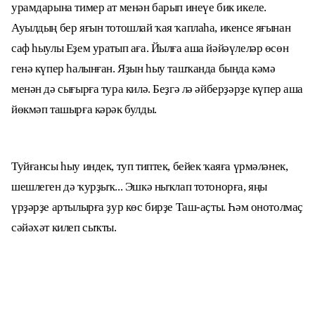
урамдарына тимер ат менән барып инеүе бик икеле.
Ауылдың бер яғын тотошлай ҡая ҡаплаһа, икенсе яғынан
саф һыулы Еҙем уратып аға. Йылға аша йәйәүлеләр өсөн
генә күпер һалынған. Яҙын һыу ташҡанда бында кәмә
менән дә сығырға тура килә. Беҙгә лә әйберҙәрҙе күпер аша
йөкмәп ташырға кәрәк булды.
Туйғансы һыу индек, туп типтек, бейек ҡаяға үрмәләнек,
шешлеген дә ҡурҙыҡ... Эшкә ныҡлап тотонорға, яңы
үрҙәрҙе артылырға ҙур көс бирҙе Таш-аҫты. Һәм онотолмаҫ
сәйәхәт килеп сыҡты.