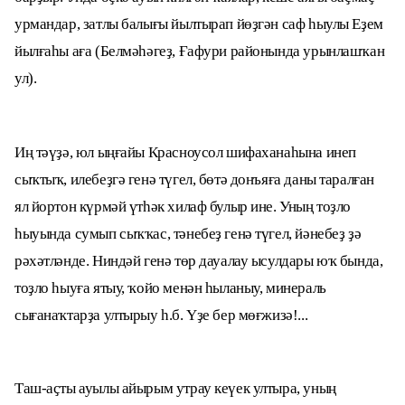
урмандар, затлы балығы йылтырап йөҙгән саф һыулы Еҙем
йылғаһы аға (Белмәһәгеҙ, Ғафури районында урынлашҡан
ул).
Иң тәүҙә, юл ыңғайы Красноусол шифаханаһына инеп
сыҡтыҡ, илебеҙгә генә түгел, бөтә донъяға даны таралған
ял йортон күрмәй үтһәк хилаф булыр ине. Уның тоҙло
һыуында сумып сыҡҡас, тәнебеҙ генә түгел, йәнебеҙ ҙә
рәхәтләнде. Ниндәй генә төр дауалау ысулдары юҡ бында,
тоҙло һыуға ятыу, ҡойо менән һыланыу, минераль
сығанаҡтарҙа ултырыу һ.б. Үҙе бер мөғжизә!...
Таш-аҫты ауылы айырым утрау кеүек ултыра, уның