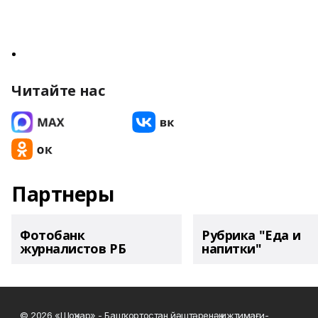
•
Читайте нас
Партнеры
Фотобанк
Рубрика "Еда и
журналистов РБ
напитки"
© 2026 «Шоңҡар» - Башҡортостан йәштәренәң ижтимағи-