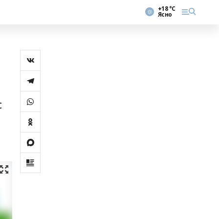
+18 °С
Ясно
с