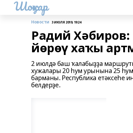
Шоңҡар
Новости
3 ИЮЛЯ 2019, 19:24
Радий Хәбиров:
йөрөү хаҡы арт
2 июлдә баш ҡалабыҙҙа маршрутк
хужалары 20 һум урынына 25 һум
барманы. Республика етәксеһе и
белдерҙе.