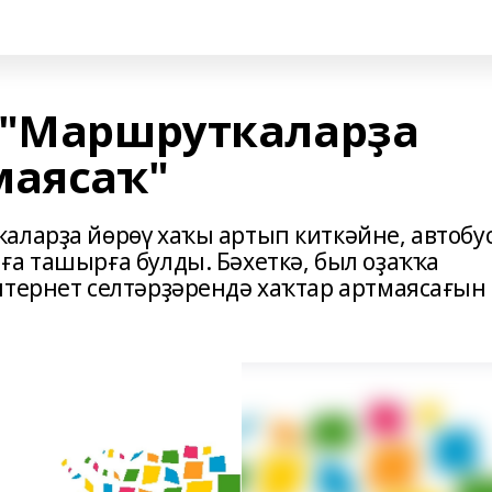
 "Маршруткаларҙа
маясаҡ"
аларҙа йөрөү хаҡы артып киткәйне, автобу
ға ташырға булды. Бәхеткә, был оҙаҡҡа
нтернет селтәрҙәрендә хаҡтар артмаясағын