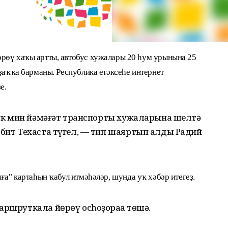
рөү хаҡы артты, автобус хужалары 20 һум урынына 25
оҙаҡҡа барманы. Республика етәксеһе интернет
е.
ә үк мин йәмәғәт транспорты хужаларына шелтә
 бит Техаста түгел, — тип шаяртып алды Радий
лға" картаһын ҡабул итмәһәләр, шунда уҡ хәбәр итегеҙ.
аршруткала йөрөү осһоҙораҡҡа төшә.