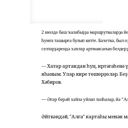
2 июлдә баш ҡалабыҙҙа маршруткаларҙа йө
һумға ташырға булып китте. Бәхеткә, был 
селтәрҙәрендә хаҡтар артмаясағын белдерҙ
— Хаҡтар артҡандан һуң, иртәгәһен
яһаным. Улар кире төшөрҙөләр. Беҙ
Хәбиров.
—
Әгәр берәй хәйлә уйлап тапһалар, йә "А
Әйткәндәй, "Алға" картаһы менән м