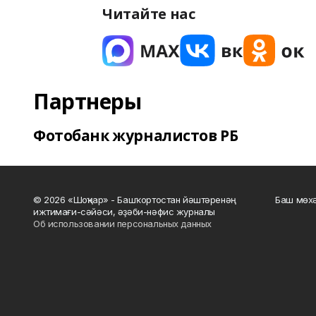
Читайте нас
Партнеры
Фотобанк журналистов РБ
© 2026 «Шоңҡар» - Башҡортостан йәштәренәң
Баш мөхә
ижтимағи-сәйәси, әҙәби-нәфис журналы
Об использовании персональных данных