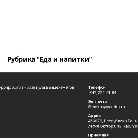
Рубрика "Еда и напитки"
ррир: Айгиз Ғиззәт улы Баймөхәмәтов
Телефон
(347)272-61-64
Эл. почта
Shonkar@yandex.ru
Адрес
450079, Республика Башкор
летия Октября, 13, каб. 91
Приемная