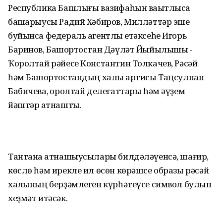
Республика Башлығы вазифаһын ваҡытлыса
башҡарыусы Радий Хәбиров, Милләттәр эше
буйынса федераль агентлыҡ етәксеһе Игорь
Баринов, Башҡортостан Дәүләт Йыйылышы -
Ҡоролтай рәйесе Константин Толкачев, Рәсәй
һәм Башҡортостандың халыҡ артисы Таңсулпан
Бабичева, ҡоролтай делегаттары һәм әүҙем
йәштәр ҡатнашты.
Тантана ҡатнашыусылары билдәләүенсә, шағир,
көслө һәм ирекле ил өсөн көрәшсе образы рәсәй
халҡының берҙәмлеген күрһәтеүсе символ булып
хеҙмәт итәсәк.