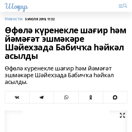
Шоңҡар
Новости
5 ИЮЛЯ 2019, 11:32
Өфөлә күренекле шағир һәм
йәмәғәт эшмәкәре
Шәйехзада Бабичҡа һәйкәл
асылды
Өфөлә күренекле шағир һәм йәмәғәт
эшмәкәре Шәйехзада Бабичҡа һәйкәл
асылды.