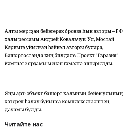
Алты мертҙан бейегерәк бронза һын авторы – РФ
халыҡ рәссамы Андрей Ковальчук. Ул, Мостай
Кәримгә ҡуйылған һәйкәл авторы булараҡ,
Башҡортостанда киң билдәле. Проект "Евразия"
йәмғиәте ярҙамы менән ғәмәлгә ашырылды.
Яңы арт-объект башҡорт халҡының бөйөк улының
хәтерен һаҡлау буйынса комплекслы эштең
дауамы булды.
Читайте нас