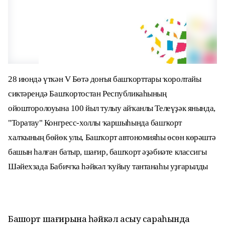
28 июндә үткән V Бөтә донъя башҡорттары ҡоролтайы
сиктәрендә Башҡортостан Республикаһының
ойошторолоуына 100 йыл тулыу айҡанлы Телеүҙәк янында,
"Торатау" Конгресс-холлы ҡаршыһында башҡорт
халҡының бөйөк улы, Башҡорт автономияһы өсөн көрәштә
башын һалған батыр, шағир, башҡорт әҙәбиәте классигы
Шәйехзада Бабичҡа һәйкәл ҡуйыу тантанаһы уҙғарылды
Башҡорт шағирына һәйкәл асыу сараһында