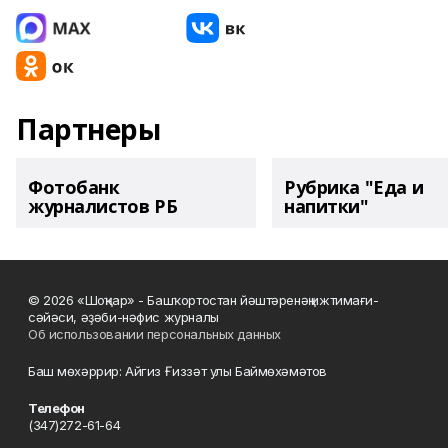
Партнеры
Фотобанк
Рубрика "Еда и
журналистов РБ
напитки"
© 2026 «Шоңҡар» - Башҡортостан йәштәренәң ижтимағи-
сәйәси, әҙәби-нәфис журналы
Об использовании персональных данных
Баш мөхәррир: Айгиз Ғиззәт улы Баймөхәмәтов
Телефон
(347)272-61-64