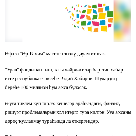
Өфөлә "Әр-Рәхим" мәсетен төҙөү дауам итәсәк.
"Урал" фондынан тыш, тағы хәйриәселәр бар, тип хәбәр
итте республика етәксеһе Радий Хәбиров. Шуларҙың
береһе 100 миллион һум аҡса бүләсәк.
Ә уға тиклем күп төрлө: кешеләр араһындағы, финанс,
ришүәт проблемаларын хәл итергә тура килгән. Уға аҡсаны
дөрөҫ ҡулланмау тураһында ла еткергәндәр.