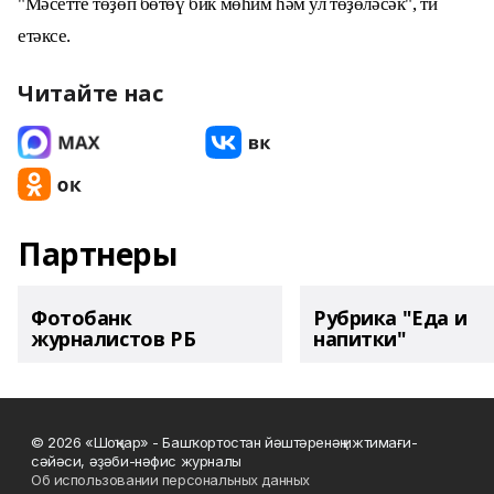
"Мәсетте төҙөп бөтөү бик мөһим һәм ул төҙөләсәк", ти
етәксе.
Читайте нас
Партнеры
Фотобанк
Рубрика "Еда и
журналистов РБ
напитки"
© 2026 «Шоңҡар» - Башҡортостан йәштәренәң ижтимағи-
сәйәси, әҙәби-нәфис журналы
Об использовании персональных данных