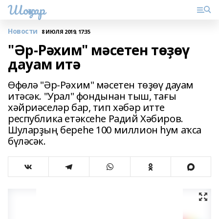
Шоңҡар
Новости
8 ИЮЛЯ 2019, 17:35
"Әр-Рәхим" мәсетен төҙөү
дауам итә
Өфөлә "Әр-Рәхим" мәсетен төҙөү дауам
итәсәк. "Урал" фондынан тыш, тағы
хәйриәселәр бар, тип хәбәр итте
республика етәксеһе Радий Хәбиров.
Шуларҙың береһе 100 миллион һум аҡса
бүләсәк.