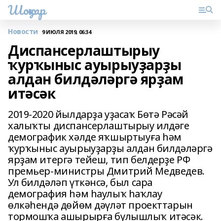
Шоңҡар
Новости
9 ИЮЛЯ 2019, 06:34
Диспансерлаштырыу
ҡурҡыныс ауырыуҙарҙы
алдан билдәләргә ярҙам
итәсәк
2019-2020 йылдарҙа уҙасаҡ Бөтә Рәсәй
халыҡты диспансерлаштырыу илдәге
демографик хәлде яҡшыртыуға һәм
ҡурҡыныс ауырыуҙарҙы алдан билдәләргә
ярҙам итергә тейеш, тип белдерҙе РФ
премьер-министры Дмитрий Медведев.
Ул билдәләп үткәнсә, был сара
демография һәм һаулыҡ һаҡлау
өлкәһендә дөйөм дәүләт проекттарын
тормошҡа ашырырға булышлыҡ итәсәк.