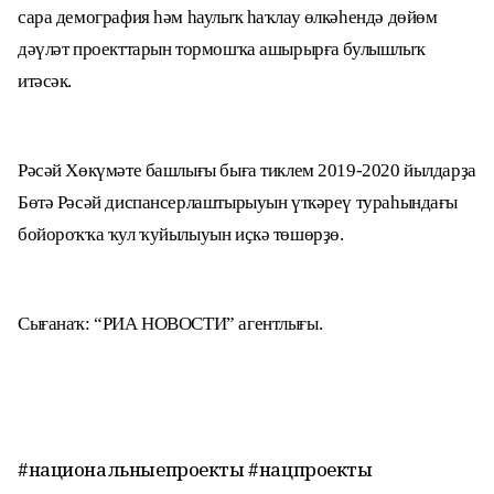
сара демография һәм һаулыҡ һаҡлау өлкәһендә дөйөм
дәүләт проекттарын тормошҡа ашырырға булышлыҡ
итәсәк.
Рәсәй Хөкүмәте башлығы быға тиклем 2019-2020 йылдарҙа
Бөтә Рәсәй диспансерлаштырыуын үткәреү тураһындағы
бойороҡҡа ҡул ҡуйылыуын иҫкә төшөрҙө.
Сығанаҡ: “РИА НОВОСТИ” агентлығы.
#национальныепроекты #нацпроекты