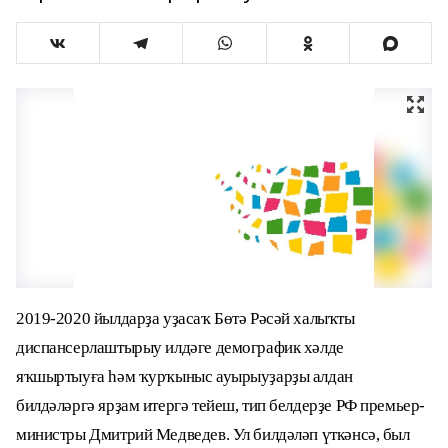
2019-2020 йылдарҙа уҙасаҡ Бөтә Рәсәй халыҡты
диспансерлаштырыу илдәге демографик хәлде
яҡшыртыуға һәм ҡурҡыныс ауырыуҙарҙы алдан
билдәләргә ярҙам итергә тейеш, тип белдерҙе РФ премьер-
министры Дмитрий Медведев. Ул билдәләп үткәнсә, был