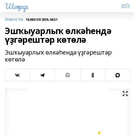
Шоңҡар
Новости
16 ИЮЛЯ 2019, 06:51
Эшҡыуарлыҡ өлкәһендә
үҙгәрештәр көтөлә
Эшҡыуарлыҡ өлкәһендә үҙгәрештәр
көтөлә