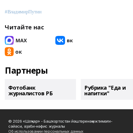
#ВладимирПутин
Читайте нас
Партнеры
Фотобанк
Рубрика "Еда и
журналистов РБ
напитки"
© 2026 «Шоңҡар» - Башҡортостан йәштәренәң ижтимағи-
сәйәси, әҙәби-нәфис журналы
Об использовании персональных данных