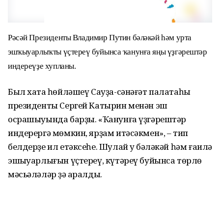
Рәсәй Президенты Владимир Путин бәләкәй һәм урта
эшҡыуарлыҡты үҫтереү буйынса ҡанунға яңы үҙгәрештәр
индереүҙе хупланы.
Был хаҡта һөйләшеү Сауҙа-сәнәғәт палатаһы
президенты Сергей Катырин менән эш
осрашыуында барҙы. «Ҡанунға үҙгәрештәр
индерергә мөмкин, ярҙам итәсәкмен», – тип
белдерҙе ил етәксеһе. Шулай уҡ бәләкәй һәм ғаилә
эшҡыуарлығын үҫтереү, күтәреү буйынса төрлө
мәсьәләләр ҙә ҡаралды.