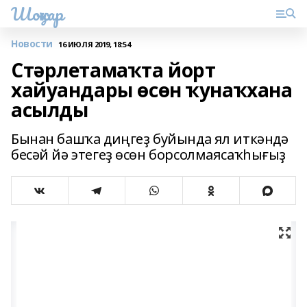
Шоңҡар
Новости
16 ИЮЛЯ 2019, 18:54
Стәрлетамаҡта йорт
хайуандары өсөн ҡунаҡхана
асылды
Бынан башҡа диңгеҙ буйында ял иткәндә
бесәй йә этегеҙ өсөн борсолмаясаҡһығыҙ