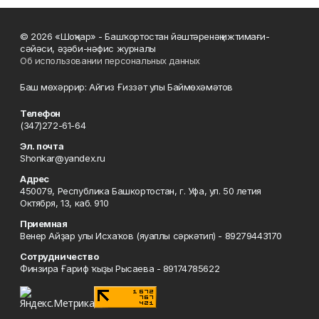
© 2026 «Шоңҡар» - Башҡортостан йәштәренәң ижтимағи-
сәйәси, әҙәби-нәфис журналы
Об использовании персональных данных
Баш мөхәррир: Айгиз Ғиззәт улы Баймөхәмәтов
Телефон
(347)272-61-64
Эл. почта
Shonkar@yandex.ru
Адрес
450079, Республика Башкортостан, г. Уфа, ул. 50 летия
Октября, 13, каб. 910
Приемная
Венер Айҙар улы Исхаҡов (яуаплы сәркәтип) - 89279443170
Сотрудничество
Финзира Ғариф ҡыҙы Рысаева - 89174785622