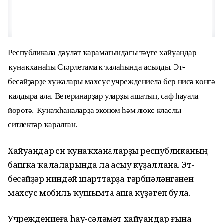
Республикала дәүләт ҡарамағындағы тәүге хайуандар
ҡунаҡханаһы Стәрлетамаҡ ҡалаһында асылды. Эт-
бесәйҙәрҙе хужалары махсус учреждениела бер нисә көнгә
ҡалдыра ала. Ветеринарҙар уларҙы ашатып, саф һауала
йөрөтә. Ҡунаҡһаналарҙа эконом һәм люкс класлы
ситлектәр ҡаралған.
Хайуандар өсөн ҡунаҡханаларҙы республиканың
башҡа ҡалаларында ла асыу күҙаллана. Эт-
бесәйҙәр ниндәй шарттарҙа тәрбиәләнгәнен
махсус мобиль ҡушымта аша күҙәтеп була.
Учреждениеға һау-сәләмәт хайуандар ғына