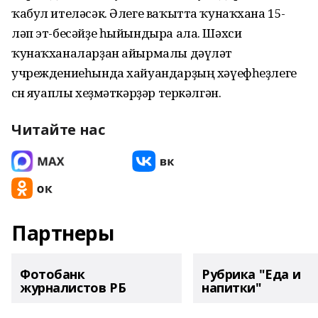
ҡабул ителәсәк. Әлеге ваҡытта ҡунаҡхана 15-
ләп эт-бесәйҙе һыйындыра ала. Шәхси
ҡунаҡханаларҙан айырмалы дәүләт
учреждениеһында хайуандарҙың хәүефһеҙлеге
өсөн яуаплы хеҙмәткәрҙәр теркәлгән.
Читайте нас
Партнеры
Фотобанк
Рубрика "Еда и
журналистов РБ
напитки"