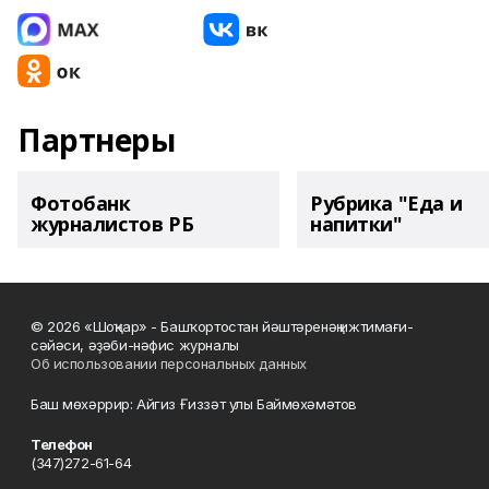
Партнеры
Фотобанк
Рубрика "Еда и
журналистов РБ
напитки"
© 2026 «Шоңҡар» - Башҡортостан йәштәренәң ижтимағи-
сәйәси, әҙәби-нәфис журналы
Об использовании персональных данных
Баш мөхәррир: Айгиз Ғиззәт улы Баймөхәмәтов
Телефон
(347)272-61-64