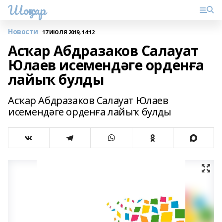
Шоңҡар
Новости
17 ИЮЛЯ 2019, 14:12
Асҡар Абдразаков Салауат
Юлаев исемендәге орденға
лайыҡ булды
Асҡар Абдразаков Салауат Юлаев
исемендәге орденға лайыҡ булды