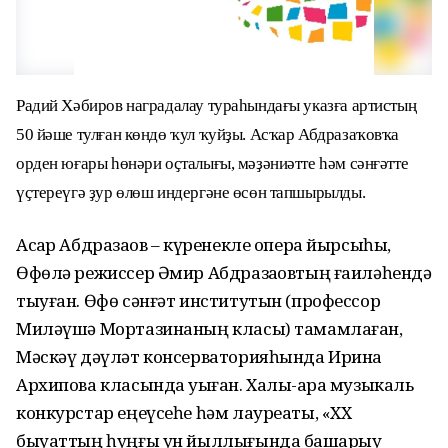
Радий Хәбиров наградалау тураһындағы указға артистың
50 йәше тулған көндө ҡул ҡуйҙы. Асҡар Абдразаҡовҡа
орден юғары һөнәри оҫталығы, мәҙәниәтте һәм сәнғәтте
үҫтереүгә ҙур өлөш индергәне өсөн тапшырылды.
Асҡар Абдразаҡов – күренекле опера йырсыһы,
Өфөлә режиссер Әмир Абдразаҡовтың ғаиләһендә
тыуған. Өфө сәнғәт институтын (профессор
Миләүшә Мортазинаның класы) тамамлаған,
Мәскәү дәүләт консерваторияһында Ирина
Архипова класында уҡыған. Халыҡ-ара музыкаль
конкурстар еңеүсеһе һәм лауреаты, «XX
быуаттың һуңғы ун йыллығында башҡарыу