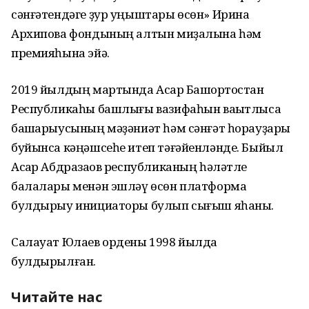
сәнғәтендәге ҙур уңыштары өсөн» Ирина
Архипова фондының алтын миҙалына һәм
премияһына эйә.
2019 йылдың мартында Асҡар Башҡортостан
Республикаһы башлығы вазифаһын ваҡытлыса
башҡарыусының мәҙәниәт һәм сәнғәт һорауҙары
буйынса кәңәшсеһе итеп тәғәйенләнде. Быйыл
Асҡар Абдразаҡов республиканың һәләтле
балалары менән эшләү өсөн платформа
булдырыу инициаторы булып сығыш яһаны.
Салауат Юлаев ордены 1998 йылда
булдырылған.
Читайте нас