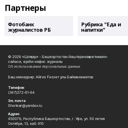
Партнеры
Фотобанк
Рубрика "Еда и
журналистов РБ
напитки"
© 2026 «Шоңҡар» - Башҡортостан йәштәренәң ижтимағи-
сәйәси, әҙәби-нәфис журналы
Об использовании персональных данных
Баш мөхәррир: Айгиз Ғиззәт улы Баймөхәмәтов
Телефон
(347)272-61-64
Эл. почта
Shonkar@yandex.ru
Адрес
450079, Республика Башкортостан, г. Уфа, ул. 50 летия
Октября, 13, каб. 910