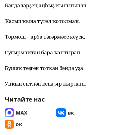
Бәндәләрҙең аңһыҙ ҡылығынан
Ҡасып ҡына түгел ҡотолмаҡ.
Тормош – арба тәгәрмәсе кеүек,
Суғырмаҡтан бара ҡалтырап.
Бушаҡ теҙген тотҡан бәндә уҙа
Упҡын ситләп кенә, яр ҡырлап...
Читайте нас