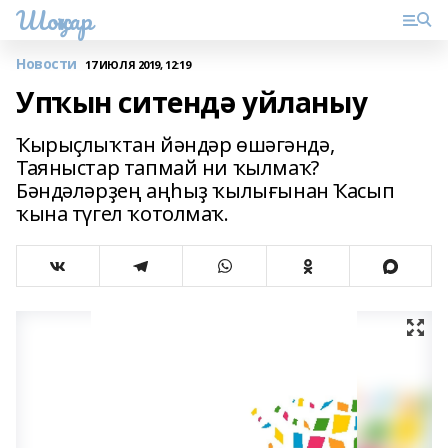
Шоңҡар
Новости
17 ИЮЛЯ 2019, 12:19
Упҡын ситендә уйланыу
Ҡырыҫлыҡтан йәндәр өшәгәндә,
Таяныстар тапмай ни ҡылмаҡ?
Бәндәләрҙең аңһыҙ ҡылығынан Ҡасып
ҡына түгел ҡотолмаҡ.