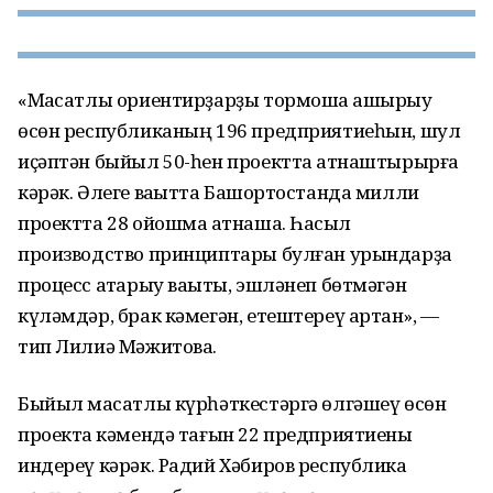
«Маҡсатлы ориентирҙарҙы тормошҡа ашырыу
өсөн республиканың 196 предприятиеһын, шул
иҫәптән быйыл 50-һен проектта ҡатнаштырырға
кәрәк. Әлеге ваҡытта Башҡортостанда милли
проектта 28 ойошма ҡатнаша. Һаҡсыл
производство принциптары булған урындарҙа
процесс атҡарыу ваҡыты, эшләнеп бөтмәгән
күләмдәр, брак кәмегән, етештереү артҡан», —
тип Лилиә Мәжитова.
Быйыл маҡсатлы күрһәткестәргә өлгәшеү өсөн
проектҡа кәмендә тағын 22 предприятиены
индереү кәрәк. Радий Хәбиров республика