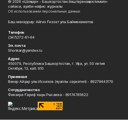
© 2026 «Шоңҡар» - Башҡортостан йәштәренәң ижтимағи-
сәйәси, әҙәби-нәфис журналы
Об использовании персональных данных
Баш мөхәррир: Айгиз Ғиззәт улы Баймөхәмәтов
Телефон
(347)272-61-64
Эл. почта
Shonkar@yandex.ru
Адрес
450079, Республика Башкортостан, г. Уфа, ул. 50 летия
Октября, 13, каб. 910
Приемная
Венер Айҙар улы Исхаҡов (яуаплы сәркәтип) - 89279443170
Сотрудничество
Финзира Ғариф ҡыҙы Рысаева - 89174785622