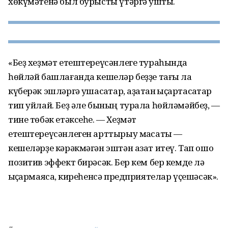
хөкүмәтенә был бурысты үтәргә ҡушты.
«Беҙ хеҙмәт етештереүсәнлеге тураһында
һөйләй башлағанда кешеләр беҙҙе тағы ла
күберәк эшләргә ҡушасаҡтар, аҙаҡтан ҡыҫҡартасаҡтар
тип уйлай. Беҙ әле бының турала һөйләмәйбеҙ, —
тине төбәк етәксеһе. — Хеҙмәт
етештереүсәнлеген арттырыу маҡсаты —
кешеләрҙе кәрәкмәгән эштән азат итеү. Тап ошо
позитив эффект бирәсәк. Бер кем бер кемде лә
ҡыҫҡармаясаҡ, киреһенсә предприятелар үҫешәсәк».