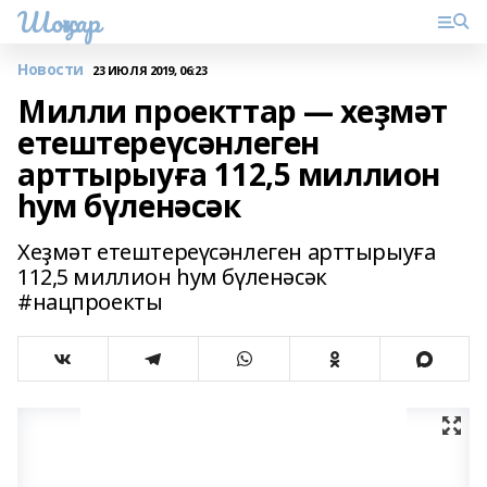
Шоңҡар
Новости
23 ИЮЛЯ 2019, 06:23
Милли проекттар — хеҙмәт
етештереүсәнлеген
арттырыуға 112,5 миллион
һум бүленәсәк
Хеҙмәт етештереүсәнлеген арттырыуға
112,5 миллион һум бүленәсәк
#нацпроекты