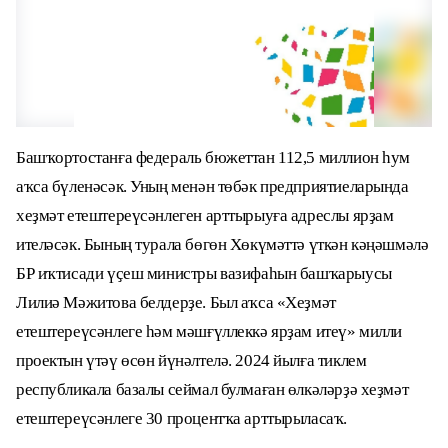
Башҡортостанға федераль бюжеттан 112,5 миллион һум
аҡса бүленәсәк. Уның менән төбәк предприятиеларында
хеҙмәт етештереүсәнлеген арттырыуға адреслы ярҙам
ителәсәк. Бының турала бөгөн Хөкүмәттә үткән кәңәшмәлә
БР иҡтисади үҫеш министры вазифаһын башҡарыусы
Лилиә Мәжитова белдерҙе. Был аҡса «Хеҙмәт
етештереүсәнлеге һәм мәшғүллеккә ярҙам итеү» милли
проектын үтәү өсөн йүнәлтелә. 2024 йылға тиклем
республикала базалы сеймал булмаған өлкәләрҙә хеҙмәт
етештереүсәнлеге 30 процентҡа арттырыласаҡ.