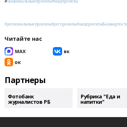
#
национальныепроекты
#нацпроекты
#региональныепроекты
#регпроекты
#нацпроектыБашкортост
Читайте нас
Партнеры
Фотобанк
Рубрика "Еда и
журналистов РБ
напитки"