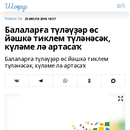
Шоңҡар
Новости
25 ИЮЛЯ 2019, 18:37
Балаларға түләүҙәр өс
йәшкә тиклем түләнәсәк,
күләме лә артасаҡ
Балаларға түләүҙәр өс йәшкә тиклем
түләнәсәк, күләме лә артасаҡ