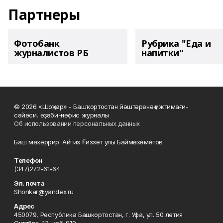
Партнеры
Фотобанк
Рубрика "Еда и
журналистов РБ
напитки"
© 2026 «Шоңҡар» - Башҡортостан йәштәренәң ижтимағи-
сәйәси, әҙәби-нәфис журналы
Об использовании персональных данных
Баш мөхәррир: Айгиз Ғиззәт улы Баймөхәмәтов
Телефон
(347)272-61-64
Эл. почта
Shonkar@yandex.ru
Адрес
450079, Республика Башкортостан, г. Уфа, ул. 50 летия
Октября, 13, каб. 910