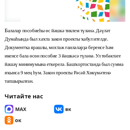
Б
алалар пособиеһы өс йәшкә тиклем түләнә. Дәүләт
Думаһында был хаҡта закон проекты ҡабул ителде.
Документҡа ярашлы, мохтаж ғаиләләрҙә беренсе һәм
икенсе бала өсөн пособие 3 йәшкәсә түләнә. Ул төбәктәге
йәшәү минимумына еткерелә. Башҡортостанда был сумма
яҡынса 9 мең һум. Закон проекты Рәсәй Хөкүмәтенә
тапшырылған.
Читайте нас