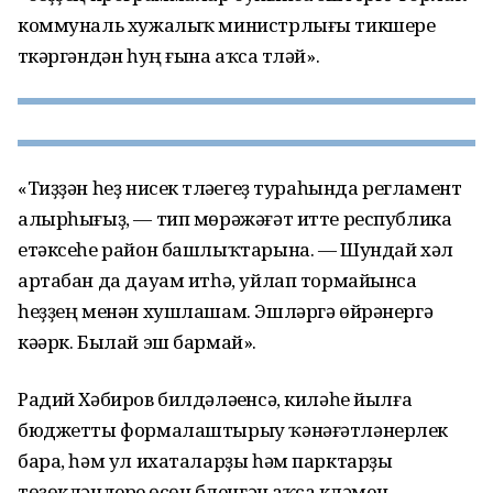
коммуналь хужалыҡ министрлығы тикшереү
үткәргәндән һуң ғына аҡса түләй».
«Тиҙҙән һеҙ нисек түләүегеҙ тураһында регламент
алырһығыҙ, — тип мөрәжәғәт итте республика
етәксеһе район башлыҡтарына. — Шундай хәл
артабан да дауам итһә, уйлап тормайынса
һеҙҙең менән хушлашам. Эшләргә өйрәнергә
кәәрк. Былай эш бармай».
Радий Хәбиров билдәләүенсә, киләһе йылға
бюджетты формалаштырыу ҡәнәғәтләнерлек
бара, һәм ул ихаталарҙы һәм парктарҙы
төҙөкләндереү өсөн бүленгән аҡса күләмен