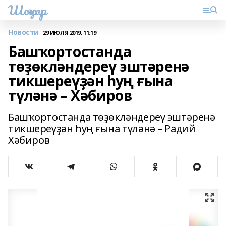
Шоңҡар
Новости
29 ИЮЛЯ 2019, 11:19
Башҡортостанда
төҙөкләндереү эштәренә
тикшереүҙән һуң ғына
түләнә – Хәбиров
Башҡортостанда төҙөкләндереү эштәренә
тикшереүҙән һуң ғына түләнә – Радий
Хәбиров