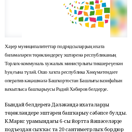
Хәҙер муниципалитеттар подрядсыларҙың ихата
биләмәләрен төҙөкләндереү эштәренә республиканың
Торлаҡ-коммуналь хужалыҡ министрлығы тикшереүенән
һуң ғына түләй. Ошо хаҡта республика Хөкүмәтендәге
оператив кәңәшмәлә Башҡортостан Башлығы вазифаһын
ваҡытлыса башҡарыусы Радий Хәбиров белдерҙе.
Бындай белдереүгә Дәүләкәндә ихаталарҙы
төҙөкләндереү эштәрен башҡарыу сәбәпсе булды.
К.Маркс урамындағы 6-сы йортта йәшәүселәрҙе
подъездан сыҡҡас та 20 сантиметрлыҡ бордюр