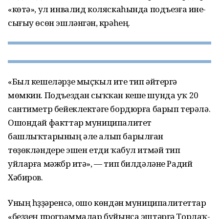
«көтә», ул инвалид коляскаһында подъезға инеү-
сығыу өсөн эшләнгән, күрәһең.
«Был кешеләрҙе мыҫҡыл итеү тип әйтергә
мөмкин. Подъездан сыҡҡан кеше шунда уҡ 20
сантиметр бейеклектәге бордюрға барып терәлә.
Ошондай факттар муниципалитет
башлыҡтарының әле алып барылған
төҙөкләндереү эшен етди ҡабул итмәй тип
уйларға мәжбүр итә», — тип билдәләне Радий
Хәбиров.
Уның һүҙҙәренсә, ошо көндән муниципалитеттар
«беҙҙең программалар буйынса эштәргә Торлаҡ-