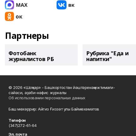
Партнеры
Фотобанк
Рубрика "Еда и
журналистов РБ
напитки"
© 2026 «Шоңҡар» - Башҡортостан йәштәренәң ижтимағи-
сәйәси, әҙәби-нәфис журналы
Об использовании персональных данных
Баш мөхәррир: Айгиз Ғиззәт улы Баймөхәмәтов
Телефон
(347)272-61-64
Эл. почта