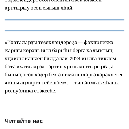
арттырыу өсөн сығыш яһай.
«Ихаталарҙы төҙөкләндереү ҙә — фәҡирлеккә
ҡаршы көрәш. Был барыһы бергә халыҡтың
уңайлы йәшәүен билдәләй. 2024 йылға тиклем
бөтә ихаталарҙа тәртип урынлаштырырға, ә
бының өсөн хәҙер беҙгә нимә эшләргә кәрәклеген
яҡшы аңларға тейешбеҙ», — тип йомғаҡ яһаны
республика етәксеһе.
Читайте нас