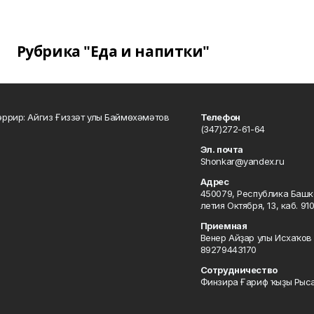
Рубрика "Еда и напитки"
ррир: Айгиз Ғиззәт улы Баймөхәмәтов
Телефон
(347)272-61-64
Эл. почта
Shonkar@yandex.ru
Адрес
450079, Республика Башкор
летия Октября, 13, каб. 91
Приемная
Венер Айҙар улы Исхаҡов 
89279443170
Сотрудничество
Финзира Ғариф ҡыҙы Рыса