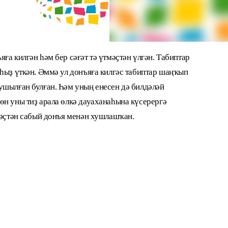
ға килгән һәм бер сәғәт тә үтмәҫтән үлгән. Табиптар
һыҙ үткән. Әммә ул донъяға килгәс табиптар шаңҡып
ушылған булған. Һәм уның енесен дә билдәләй
өн уны тиҙ арала өлкә дауаханаһына күсерергә
мәҫтән сабый донъя менән хушлашҡан.