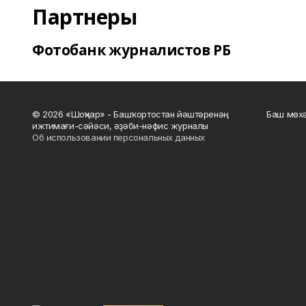
Партнеры
Фотобанк журналистов РБ
© 2026 «Шоңҡар» - Башҡортостан йәштәренәң
Баш мөхә
ижтимағи-сәйәси, әҙәби-нәфис журналы
Об использовании персональных данных