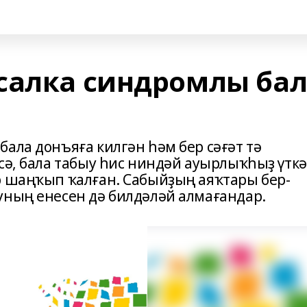
салка синдромлы ба
ала донъяға килгән һәм бер сәғәт тә
сә, бала табыу һис ниндәй ауырлыҡһыҙ үткә
р шаңҡып ҡалған. Сабыйҙың аяҡтары бер-
уның енесен дә билдәләй алмағандар.