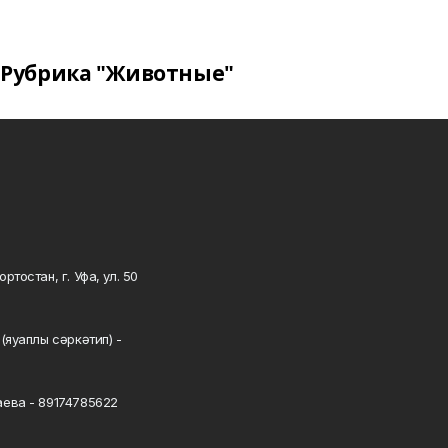
Рубрика "Животные"
тостан, г. Уфа, ул. 50
0
(яуаплы сәркәтип) -
ева - 89174785622