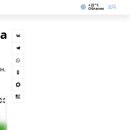
+22 °С
Облачно
ла
н.