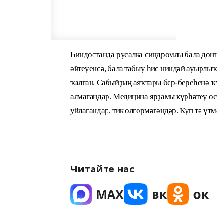
Һиндостанда русалка синдромлы бала донъя
әйтеүенсә, бала табыу һис ниндәй ауырлыҡ
ҡалған. Сабыйҙың аяҡтары бер-береһенә ҡ
алмағандар. Медицина ярҙамы күрһәтеү өс
уйлағандар, тик өлгөрмәгәндәр. Күп тә үт
Читайте нас