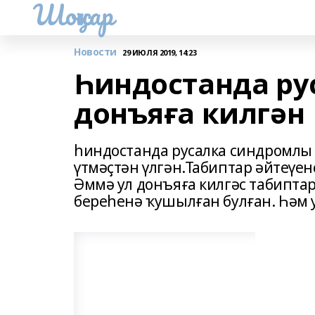
Шоңҡар
Новости
29 ИЮЛЯ 2019, 14:23
Һиндостанда ру
донъяға килгән
һиндостанда русалка синдромлы б
үтмәҫтән үлгән.Табиптар әйтеүен
Әммә ул донъяға килгәс табипта
береһенә ҡушылған булған. Һәм 