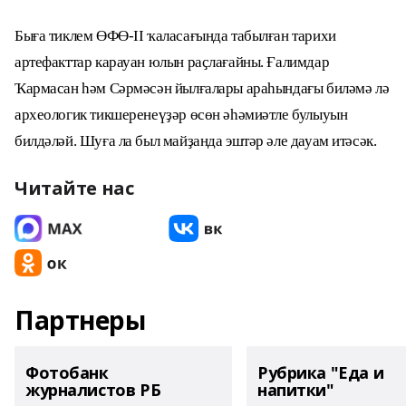
Быға тиклем ӨФӨ-II ҡаласағында табылған тарихи
артефакттар карауан юлын раҫлағайны. Ғалимдар
Ҡармасан һәм Сәрмәсән йылғалары араһындағы биләмә лә
археологик тикшеренеүҙәр өсөн әһәмиәтле булыуын
билдәләй. Шуға ла был майҙанда эштәр әле дауам итәсәк.
Читайте нас
Партнеры
Фотобанк
Рубрика "Еда и
журналистов РБ
напитки"