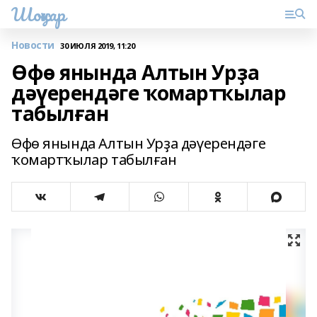
Шоңҡар
Новости
30 ИЮЛЯ 2019, 11:20
Өфө янында Алтын Урҙа
дәүерендәге ҡомартҡылар
табылған
Өфө янында Алтын Урҙа дәүерендәге
ҡомартҡылар табылған