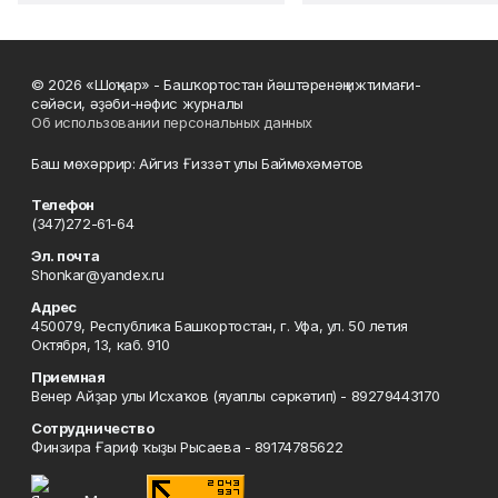
© 2026 «Шоңҡар» - Башҡортостан йәштәренәң ижтимағи-
сәйәси, әҙәби-нәфис журналы
Об использовании персональных данных
Баш мөхәррир: Айгиз Ғиззәт улы Баймөхәмәтов
Телефон
(347)272-61-64
Эл. почта
Shonkar@yandex.ru
Адрес
450079, Республика Башкортостан, г. Уфа, ул. 50 летия
Октября, 13, каб. 910
Приемная
Венер Айҙар улы Исхаҡов (яуаплы сәркәтип) - 89279443170
Сотрудничество
Финзира Ғариф ҡыҙы Рысаева - 89174785622