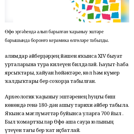
Өфө эргәһендә алып барылған ҡаҙыныу эштәре
барышында боронғо керамика өлгөләре табылды.
Ғалимдар әйберҙәрҙең йәшен яҡынса XIV быуат
урталарына тура килеүен билдәләй. Һауыт-һаба
ярсыҡтары, хайуан һөйәктәре, көл һәм күмер
ҡалдыҡтары бер соҡорҙа табылған.
Археологик ҡаҙыныу эштәренең һуңғы биш
көнөндә генә 180-дән ашыу тарихи әйбер табыла.
Яҡынса мәғлүмәттәр буйынса уларға 700 йыл .
Был ҡомартҡылар Өфө аша сауҙа юлының
үтеүен тағы бер ҡат иҫбатлай.