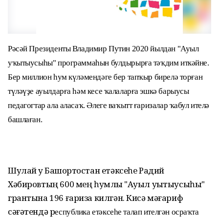
Рәсәй Президенты Владимир Путин 2020 йылдан "Ауыл
уҡытыусыһы" программаһын булдырырға тәҡдим иткәйне.
Бер миллион һум күләмендәге бер тапҡыр бирелә торған
түләүҙе ауылдарға һәм кесе ҡалаларға эшкә барыусы
педагогтар ала аласаҡ. Әлеге ваҡытт ғаризалар ҡабул ителә
башлаған.
Шулай уҡ Башҡортостан етәксеһе Радий
Хәбировтың 600 мең һумлыҡ "Ауыл уҡытыусыһы"
грантына 196 ғариза килгән. Кисә мәғариф
сәғәтендә р
еспублика етәксеһе талап ителгән осраҡта