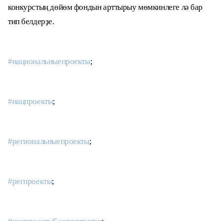
конкурстың дөйөм фондын арттырыу мөмкинлеге лә бар
тип белдерҙе.
#национальныепроекты
;
#нацпроекты
;
#региональныепроекты
;
#регпроекты
;