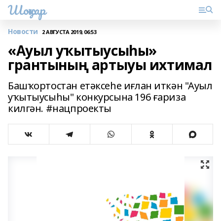
Шоңҡар
Новости
2 АВГУСТА 2019, 06:53
«Ауыл уҡытыусыһы»
грантының артыуы ихтимал
Башҡортостан етәксеһе иғлан иткән "Ауыл
уҡытыусыһы" конкурсына 196 ғариза
килгән. #нацпроекты