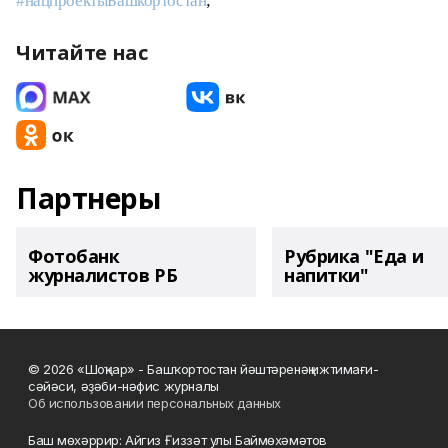
#нацпроектыБашкортостан
;
Читайте нас
Партнеры
Фотобанк
Рубрика "Еда и
журналистов РБ
напитки"
© 2026 «Шоңҡар» - Башҡортостан йәштәренәң ижтимағи-
сәйәси, әҙәби-нәфис журналы
Об использовании персональных данных
Баш мөхәррир: Айгиз Ғиззәт улы Баймөхәмәтов