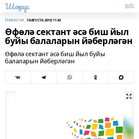
Шоңҡар
Новости
7 АВГУСТА 2019, 11:43
Өфөлә сектант әсә биш йыл
буйы балаларын йәберләгән
Өфөлә сектант әсә биш йыл буйы
балаларын йәберләгән