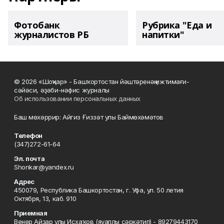
Фотобанк
Рубрика "Еда и
журналистов РБ
напитки"
© 2026 «Шоңҡар» - Башҡортостан йәштәренәң ижтимағи-
сәйәси, әҙәби-нәфис журналы
Об использовании персональных данных
Баш мөхәррир: Айгиз Ғиззәт улы Баймөхәмәтов
Телефон
(347)272-61-64
Эл. почта
Shonkar@yandex.ru
Адрес
450079, Республика Башкортостан, г. Уфа, ул. 50 летия
Октября, 13, каб. 910
Приемная
Венер Айҙар улы Исхаҡов (яуаплы сәркәтип) - 89279443170