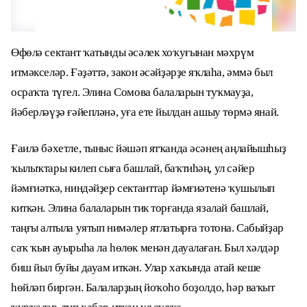
Өфөлә сектант ҡатынды әсәлек хоҡуғынан мәхрүм
итмәкселәр. Ғәҙәттә, закон әсәйҙәрҙе яҡлаһа, әммә был
осраҡта түгел. Элина Сомова балаларын туҡмауҙа,
йәберләүҙә ғәйепләнә, уға ете йылдан ашыу төрмә янай.
Ғаилә бәхетле, тыныс йәшәп ятҡанда әсәнең аңлайышһыҙ
ҡылыҡтары килеп сыға башлай, баҡтиһәң, ул сәйер
йәмғиәткә, ниндәйҙер сектанттар йәмғиәтенә ҡушылып
киткән. Элина балаларын тик торғанда язалай башлай,
таңғы алтыла уятып нимәлер ятлатырға тотона. Сабыйҙар
саҡ ҡын ауырыһа ла һөлөк менән дауалаған. Был хәлдәр
биш йыл буйы дауам иткән. Улар хаҡында атай кеше
һөйләп биргән. Балаларҙың йоҡоһо боҙолдо, һәр ваҡыт