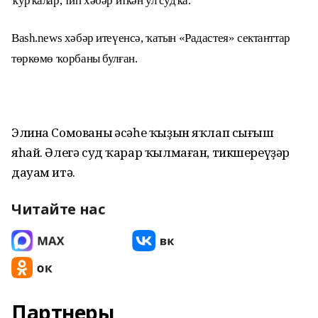
ҡурҡалар, тип хәбәр иткән ул судҡа.
Вash.news хәбәр итеүенсә, ҡатын «Радастея» сектанттар
төркөмө ҡорбаны булған.
Элина Сомованың әсәһе ҡыҙын яҡлап сығыш
яһай. Әлегә суд ҡарар ҡылмаған, тикшереүҙәр
дауам итә.
Читайте нас
Партнеры