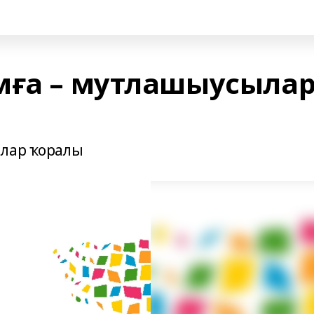
мға – мутлашыусыла
ылар ҡоралы