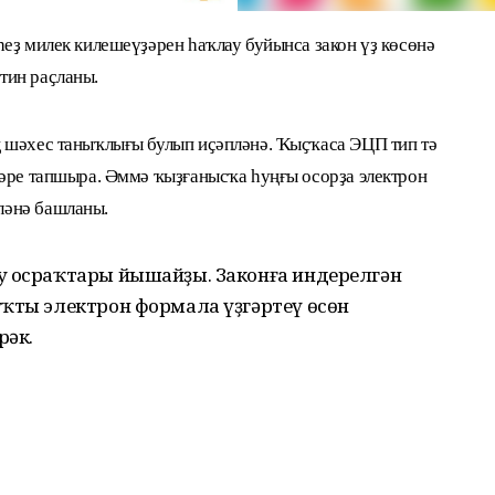
еҙ милек килешеүҙәрен һаҡлау буйынса закон үҙ көсөнә
тин раҫланы.
 шәхес таныҡлығы булып иҫәпләнә. Ҡыҫҡаса ЭЦП тип тә
тәре тапшыра. Әммә ҡыҙғанысҡа һуңғы осорҙа электрон
ләнә башланы.
у осраҡтары йышайҙы. Законға индерелгән
уҡты электрон формала үҙгәртеү өсөн
рәк.