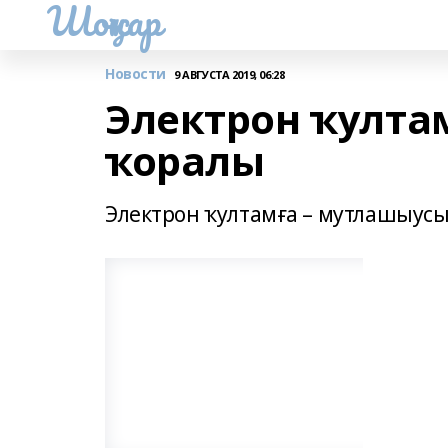
Шоңҡар
Новости
9 АВГУСТА 2019, 06:28
Электрон ҡулта
ҡоралы
Электрон ҡултамға – мутлашыус