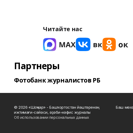
Читайте нас
Партнеры
Фотобанк журналистов РБ
© 2026 «Шоңҡар» - Башҡортостан йәштәренәң
Баш мөхә
ижтимағи-сәйәси, әҙәби-нәфис журналы
Об использовании персональных данных