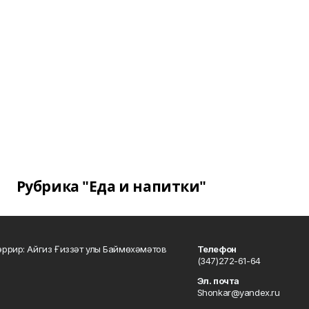
Рубрика "Еда и напитки"
ррир: Айгиз Ғиззәт улы Баймөхәмәтов
Телефон
(347)272-61-64
Эл. почта
Shonkar@yandex.ru