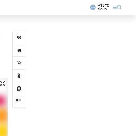
+15 °С
Ясно
р