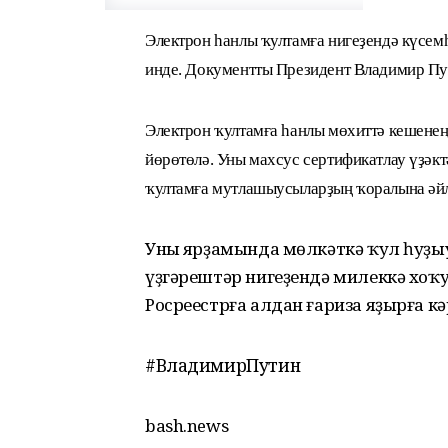
Электрон һанлы ҡултамға нигеҙендә күсемһ
инде. Документты Президент Владимир Пу
Электрон ҡултамға һанлы мөхиттә кешенең
йөрөтөлә. Уны махсус сертификатлау үҙәк
ҡултамға мутлашыусыларҙың ҡоралына әй
Уның ярҙамында мөлкәткә ҡул һуҙы
үҙгәрештәр нигеҙендә милеккә хоҡ
Росреестрға алдан ғариза яҙырға кә
#ВладимирПутин
bash.news