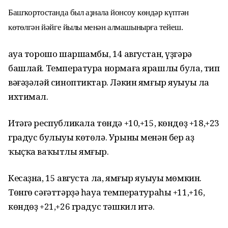
Башҡортостанда был аҙнала йонсоу көндәр күптән
көтөлгән йәйге йылы менән алмашынырға тейеш.
Һауа торошо шаршамбы, 14 августан, үҙгәрә
башлай. Температура нормаға ярашлы була, тип
вәғәҙәләй синоптиктар. Ләкин ямғыр яуыуы ла
ихтимал.
Итәгә республикала төндә +10,+15, көндөҙ +18,+23
градус булыуы көтөлә. Урыны менән бер аҙ
ҡыҫҡа ваҡытлы ямғыр.
Кесаҙна, 15 августа ла, ямғыр яуыуы мөмкин.
Төнгө сәғәттәрҙә һауа температураһы +11,+16,
көндөҙ +21,+26 градус тәшкил итә.