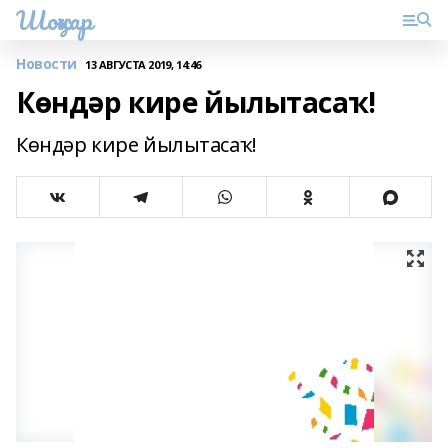
Шоңҡар
Новости
13 АВГУСТА 2019, 14:46
Көндәр кире йылытасаҡ!
Көндәр кире йылытасаҡ!