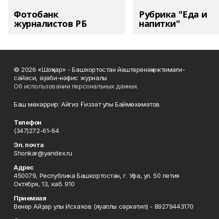
Фотобанк
Рубрика "Еда и
журналистов РБ
напитки"
© 2026 «Шоңҡар» - Башҡортостан йәштәренәң ижтимағи-
сәйәси, әҙәби-нәфис журналы
Об использовании персональных данных
Баш мөхәррир: Айгиз Ғиззәт улы Баймөхәмәтов
Телефон
(347)272-61-64
Эл. почта
Shonkar@yandex.ru
Адрес
450079, Республика Башкортостан, г. Уфа, ул. 50 летия
Октября, 13, каб. 910
Приемная
Венер Айҙар улы Исхаҡов (яуаплы сәркәтип) - 89279443170