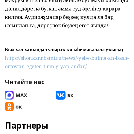
мәхрүм иттеләр. Уның ғәйепле булмауы хаҡында
дәлилдәре лә булған, әммә суд ғәҙелһеҙ ҡарарға
килгән. Аудиояҙмалар беҙҙең ҡулда ла бар,
ысынлап та, дөрөҫлөк беҙҙең егет яғында!
Был хәл хаҡында тулыраҡ киләһе мәҡәләлә уҡығыҙ -
https://shonkar.rbsmi.ru/news/-yebe-bulma-an-bash-
ortostan-egeten-t-rm-g-yap-andar/
Читайте нас
Партнеры