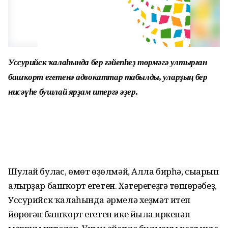
Уссурийск ҡалаһында бер ғәйепһеҙ төрмәгә ултырған
башҡорт егетенә адвокаттар табылды, уларҙың бер
нисәүһе бушлай ярҙам итергә әҙер.
Шулай булғас, өмөт өҙөлмәй, Алла бирһә, сығарып
алырҙар башҡорт егетен. Хәтерегеҙгә төшөрәбеҙ,
Уссурийск ҡалаһында әрмелә хеҙмәт итеп
йөрөгән башҡорт егетен ике йылға иркенән