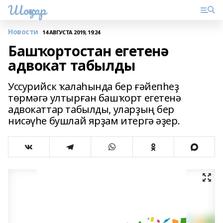
Шоңҡар
Новости
14 АВГУСТА 2019, 19:24
Башҡортостан егетенә
адвокат табылды
Уссурийск ҡалаһында бер ғәйепһеҙ
төрмәгә ултырған башҡорт егетенә
адвокаттар табылды, уларҙың бер
нисәүһе бушлай ярҙам итергә әҙер.