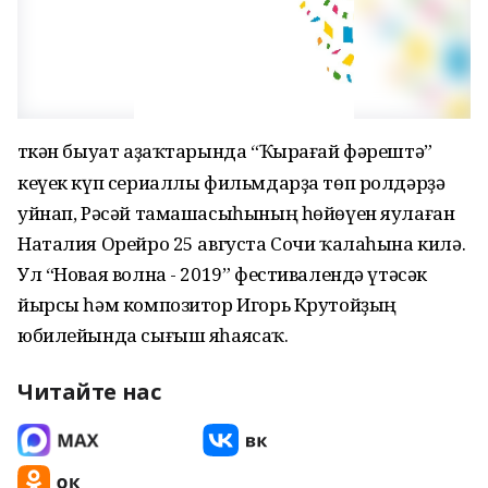
Үткән быуат аҙаҡтарында “Ҡырағай фәрештә”
кеүек күп сериаллы фильмдарҙа төп ролдәрҙә
уйнап, Рәсәй тамашасыһының һөйөүен яулаған
Наталия Орейро 25 августа Сочи ҡалаһына килә.
Ул “Новая волна - 2019” фестивалендә үтәсәк
йырсы һәм композитор Игорь Крутойҙың
юбилейында сығыш яһаясаҡ.
Читайте нас