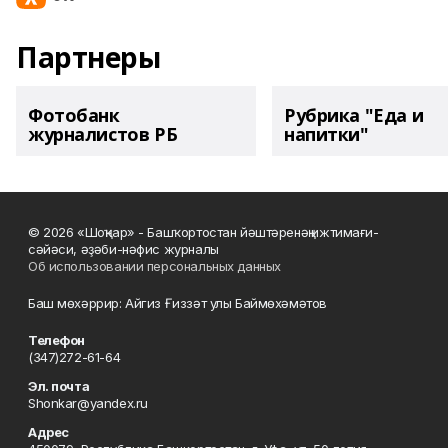
Партнеры
Фотобанк
Рубрика "Еда и
журналистов РБ
напитки"
© 2026 «Шоңҡар» - Башҡортостан йәштәренәң ижтимағи-
сәйәси, әҙәби-нәфис журналы
Об использовании персональных данных
Баш мөхәррир: Айгиз Ғиззәт улы Баймөхәмәтов
Телефон
(347)272-61-64
Эл. почта
Shonkar@yandex.ru
Адрес