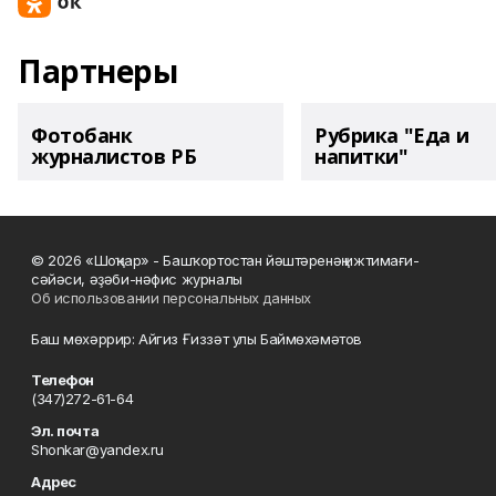
Партнеры
Фотобанк
Рубрика "Еда и
журналистов РБ
напитки"
© 2026 «Шоңҡар» - Башҡортостан йәштәренәң ижтимағи-
сәйәси, әҙәби-нәфис журналы
Об использовании персональных данных
Баш мөхәррир: Айгиз Ғиззәт улы Баймөхәмәтов
Телефон
(347)272-61-64
Эл. почта
Shonkar@yandex.ru
Адрес