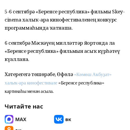
5-6 сентябрҙә «Беренсе республика» фильмы Skey-
cinemа халыҡ-ара кинофестиваленең конкурс
программаһында ҡатнаша.
6 сентябрҙә Мәскәүҙең милләттәр йортонда ла
«Беренсе республика» фильмын асыҡ күрһәтеү
күҙаллана.
Хәтерегеҙгә төшөрәбеҙ, Өфөлә
«Көмөш Аҡбуҙат»
халыҡ-ара кинофестивале
«Беренсе республика»
картинаһы менән асыла.
Читайте нас