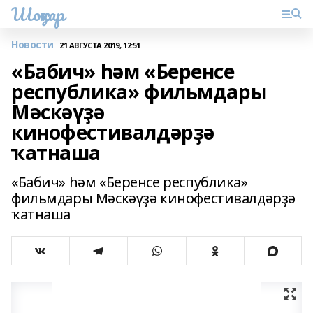
Шоңҡар
Новости
21 АВГУСТА 2019, 12:51
«Бабич» һәм «Беренсе
республика» фильмдары
Мәскәүҙә
кинофестивалдәрҙә
ҡатнаша
«Бабич» һәм «Беренсе республика»
фильмдары Мәскәүҙә кинофестивалдәрҙә
ҡатнаша