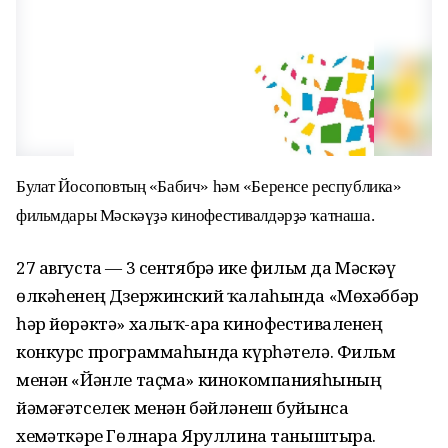
Булат Йосоповтың «Бабич» һәм «Беренсе республика»
фильмдары Мәскәүҙә кинофестивалдәрҙә ҡатнаша.
27 августа — 3 сентябрҙә ике фильм да Мәскәү
өлкәһенең Дзержинский ҡалаһында «Мөхәббәр
һәр йөрәктә» халыҡ-ара кинофестиваленең
конкурс программаһында күрһәтелә. Фильм
менән «Йәнле таҫма» кинокомпанияһының
йәмәғәтселек менән бәйләнеш буйынса
хеҙмәткәре Гөлнара Яруллина таныштыра.