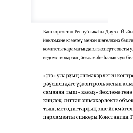
Башҡортостан Республикаһы Дәүләт Йый
йөкләмәне кәметеү менән шөғөлләнә башла
комитеты ҡарамағындағы эксперт советы
ведомстволарҙың йөкләмәһе һалыныуы бил
«Өҫтә» уларҙың эшмәкәрлеген конт
рәүешендәге үҙконтроль менән а
саманан тыш «ҡағыҙ» йөкләмә генә 
киңлек, ситтән эшмәкәрлекте объе
тыш, методистарҙың эше йөкмәтелә
парламенты спикеры Константин Т