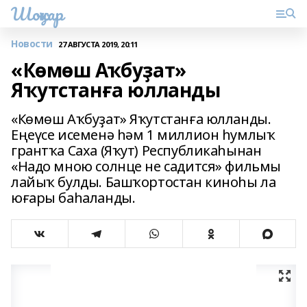
Шоңҡар
Новости
27 АВГУСТА 2019, 20:11
«Көмөш Аҡбуҙат»
Яҡутстанға юлланды
«Көмөш Аҡбуҙат» Яҡутстанға юлланды.
Еңеүсе исеменә һәм 1 миллион һумлыҡ
грантҡа Саха (Яҡут) Республикаһынан
«Надо мною солнце не садится» фильмы
лайыҡ булды. Башҡортостан киноһы ла
юғары баһаланды.