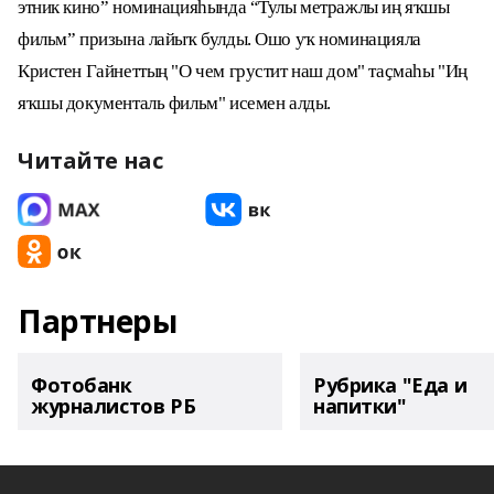
этник кино” номинацияһында “Тулы метражлы иң яҡшы
фильм” призына лайыҡ булды. Ошо уҡ номинацияла
Кристен Гайнеттың "О чем грустит наш дом" таҫмаһы "Иң
яҡшы документаль фильм" исемен алды.
Читайте нас
Партнеры
Фотобанк
Рубрика "Еда и
журналистов РБ
напитки"