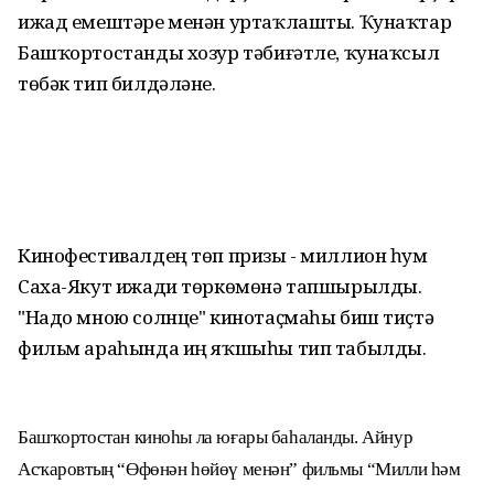
ижад емештәре менән уртаҡлашты. Ҡунаҡтар
Башҡортостанды хозур тәбиғәтле, ҡунаҡсыл
төбәк тип билдәләне.
Кинофестивалдең төп призы - миллион һум
Саха-Якут ижади төркөмөнә тапшырылды.
"Надо мною солнце" кинотаҫмаһы биш тиҫтә
фильм араһында иң яҡшыһы тип табылды.
Башҡортостан киноһы ла юғары баһаланды. Айнур
Асҡаровтың “Өфөнән һөйөү менән” фильмы “Милли һәм