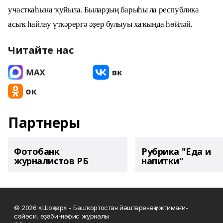
участкаһына ҡуйыла. Быларҙың барыһы ла республика
асыҡ һайлау үткәрергә әҙер булыуы хаҡында һөйләй.
Читайте нас
Партнеры
Фотобанк
Рубрика "Еда и
журналистов РБ
напитки"
© 2026 «Шоңҡар» - Башҡортостан йәштәренәң ижтимағи-
сәйәси, әҙәби-нәфис журналы