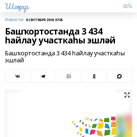
Шоңҡар
Новости
8 СЕНТЯБРЯ 2019, 07:05
Башҡортостанда 3 434
һайлау участкаһы эшләй
Башҡортостанда 3 434 һайлау участкаһы
эшләй