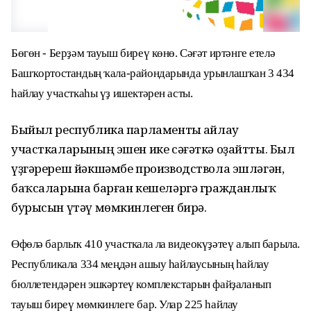
Бөгөн - Берҙәм тауыш биреү көнө. Сәғәт иртәнге етелә
Башҡортостандың
ҡала-райондарында урынлашҡан 3 434
һайлау участкаһы үҙ ишектәрен асты.
Быйыл республика парламенты һайлау
участкаларының эшен ике сәғәткә оҙайтты. Был
үҙгәререш йәкшәмбе производствола эшләгән,
баҡсаларына барған кешеләргә гражданлыҡ
бурысын үтәү мөмкинлеген бирә.
Өфөлә барлыҡ 410 участкала ла видеокүҙәтеү алып барыла.
Республикала 334 меңдән ашыу һайлаусының һайлау
бюллетендәрен эшкәртеү комплекстарын файҙаланып
тауыш биреү мөмкинлеге бар. Улар 225 һайлау