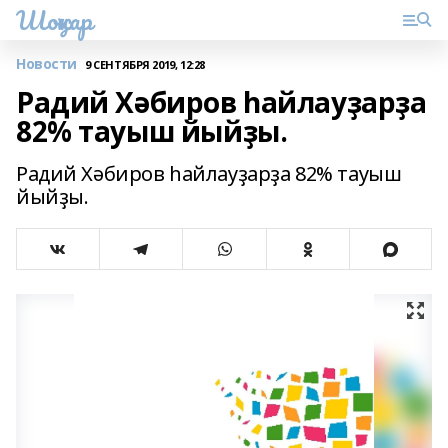
Шоңҡар
Новости
9 СЕНТЯБРЯ 2019, 12:28
Радий Хәбиров һайлауҙарҙа
82% тауыш йыйҙы.
Радий Хәбиров һайлауҙарҙа 82% тауыш
йыйҙы.