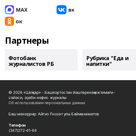
Партнеры
Фотобанк
Рубрика "Еда и
журналистов РБ
напитки"
© 2026 «Шоңҡар» - Башҡортостан йәштәренәң ижтимағи-
сәйәси, әҙәби-нәфис журналы
Об использовании персональных данных
Баш мөхәррир: Айгиз Ғиззәт улы Баймөхәмәтов
Телефон
(347)272-61-64