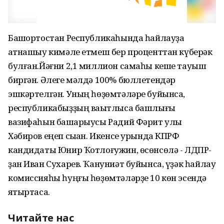
Башҡортостан Республикаһында һайлауҙа
ҡатнашыу кимәле етмеш бер проценттан күберәк
булған.Йәғни 2,1 миллион самаһы кеше тауыш
биргән. Әлеге мәлдә 100% бюллетендәр
эшкәртелгән. Уның һөҙөмтәләре буйынса,
республикабыҙҙың ваҡытлыса башлығы
вазифаһын башҡарыусы Радий Фәрит улы
Хәбиров еңеп сыҡҡан. Икенсе урында КПРФ
кандидаты Юнир Ҡотлоғужин, өсөнсөлә - ЛДПР-
ҙан Иван Сухарев. Ҡануниәт буйынса, үҙәк һайлау
комиссияһы һуңғы һөҙөмтәләрҙе 10 көн эсендә
яҡтыртасаҡ.
Читайте нас