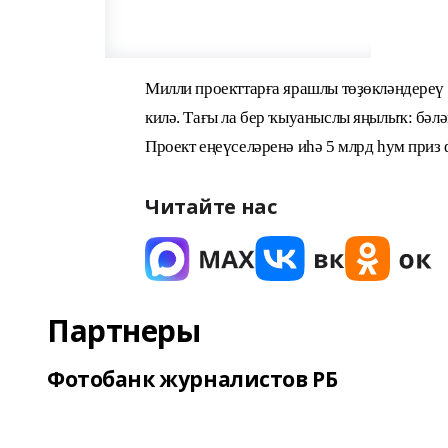
Милли проекттарға ярашлы төҙөкләндереү
килә. Тағы ла бер ҡыуаныслы яңылыҡ: бәлә
Проект еңеүселәренә иһә 5 млрд һум приз 
Читайте нас
Партнеры
Фотобанк журналистов РБ