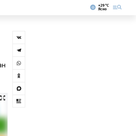
+29 °С
Ясно
ан