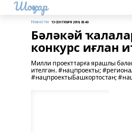
Шоңҡар
Новости
13 СЕНТЯБРЯ 2019, 05:40
Бәләкәй ҡалала
конкурс иғлан 
Милли проекттарға ярашлы бәләк
ителгән. #нацпроекты; #регион
#нацпроектыБашкортостан; #на