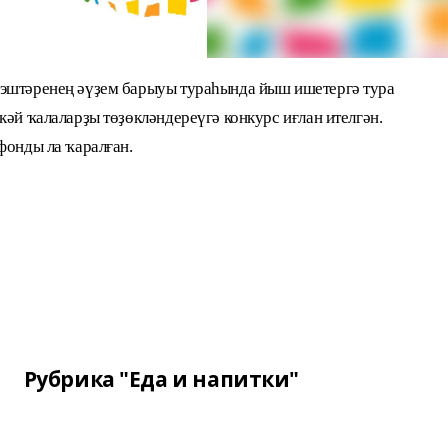
 эштәренең әүҙем барыуы тураһында йыш ишетергә тура
кәй ҡалаларҙы төҙөкләндереүгә конкурс иғлан ителгән.
фонды ла ҡаралған.
Рубрика "Еда и напитки"