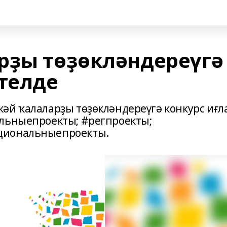
рҙы төҙөкләндереүгә
ителде
әй ҡалаларҙы төҙөкләндереүгә конкурс иғл
альныепроекты; #регпроекты;
циональныепроекты.