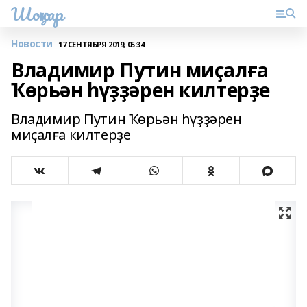
Шоңҡар
Новости
17 СЕНТЯБРЯ 2019, 05:34
Владимир Путин миҫалға
Ҡөрьән һүҙҙәрен килтерҙе
Владимир Путин Ҡөрьән һүҙҙәрен
миҫалға килтерҙе