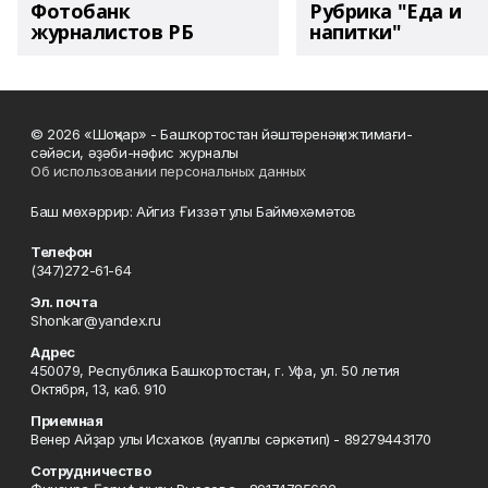
Фотобанк
Рубрика "Еда и
журналистов РБ
напитки"
© 2026 «Шоңҡар» - Башҡортостан йәштәренәң ижтимағи-
сәйәси, әҙәби-нәфис журналы
Об использовании персональных данных
Баш мөхәррир: Айгиз Ғиззәт улы Баймөхәмәтов
Телефон
(347)272-61-64
Эл. почта
Shonkar@yandex.ru
Адрес
450079, Республика Башкортостан, г. Уфа, ул. 50 летия
Октября, 13, каб. 910
Приемная
Венер Айҙар улы Исхаҡов (яуаплы сәркәтип) - 89279443170
Сотрудничество