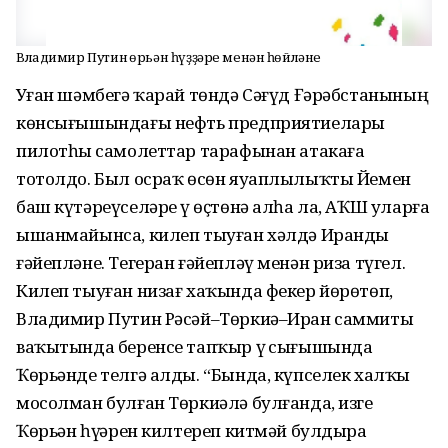
Владимир Путин Ҡөрьән һүҙҙәре менән һөйләне
Уҙған шәмбегә ҡарай төндә Сәғүд Ғәрәбстанының
көнсығышындағы нефть предприятиелары
пилотһыҙ самолеттар тарафынан атакаға
тотолдо. Был осраҡ өсөн яуаплылыҡты Йемен
баш күтәреүселәре үҙ өҫтөнә алһа ла, АҠШ уларға
ышанмайынса, килеп тыуған хәлдә Иранды
ғәйепләне. Тегеран ғәйепләү менән риза түгел.
Килеп тыуған низағ хаҡында фекер йөрөтөп,
Владимир Путин Рәсәй–Төркиә–Иран саммиты
ваҡытында беренсе тапҡыр үҙ сығышында
Ҡөрьәнде телгә алды. “Бында, күпселек халҡы
мосолман булған Төркиәлә булғанда, изге
Ҡөрьән һүҙҙәрен килтереп китмәй булдыра