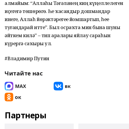
алмайым: “Аллаһы Тәғәләнең киң күңеллелеген
иҫегеҙгә төшөрөгөҙ. Һеҙ ҡасандыр дошмандар
инегеҙ, Аллаһ йөрәктәрегеҙҙе йомшартып, һеҙҙе
туғандарҙай итте”. Был осраҡта мин бына шуны
әйткем килә” – тип араларҙы яйлау сараһын
күрергә саҡырҙы ул.
#Владимир Путин
Читайте нас
Партнеры