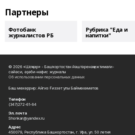
Партнеры
Фотобанк
Рубрика "Еда и
журналистов РБ
напитки"
© 2026 «Шоңҡар» - Башҡортостан йәштәренәң ижтимағи-
сәйәси, әҙәби-нәфис журналы
Об использовании персональных данных
Баш мөхәррир: Айгиз Ғиззәт улы Баймөхәмәтов
Телефон
(347)272-61-64
Эл. почта
Shonkar@yandex.ru
Адрес
450079, Республика Башкортостан, г. Уфа, ул. 50 летия