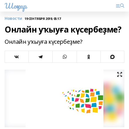
Шоңҡар
Новости
19 СЕНТЯБРЯ 2019, 05:17
Онлайн уҡыуға күсербеҙме?
Онлайн уҡыуға күсербеҙме?