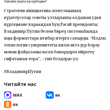
Онлайн уҡыуға күсербеҙме?
Стратегик инициатива агентлығының
күҙәтеүселәр советы ултырышы алдынан уҙған
күргәҙмәне ҡарағандан һуң Рәсәй президенты
Владимир Путин белем биреү системаһында
яңы форматтарға иғтибар итергә саҡырҙы. “Илдең
технологик суверенитеты киләсәктә ҙур һорау
менән файҙаланыласаҡ һөнәрҙәргә өйрәтеү
сифатынан тора”, – тип белдерҙе ул.
#ВладимирПутин
Читайте нас