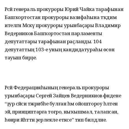
Рәсәй генераль прокуроры Юрий Чайка тарафынан
Башҡортостан прокуроры вазифаһына тәҡдим
ителгән Мәскәү прокуроры урынбаҫары Владимир
Ведерников Башҡортостан парламенты
депутаттары тарафынан раҫланды. 104
депутаттың 103-е уның кандидатураһы өсөн
тауыш бирҙе.
Рәсәй Федерацияһының генераль прокуроры
урынбаҫары Сергей Зайцев Ведерникиов әфәндене
“ҙур сәйәси тәжрибәһе булған һәм ойоштороу һәләтенә
эйә, принциптарға тоғро, ныҡышмал, талапсан,
һөнәри йәһәттән әҙерлекле етәксе” тип билдәләне.