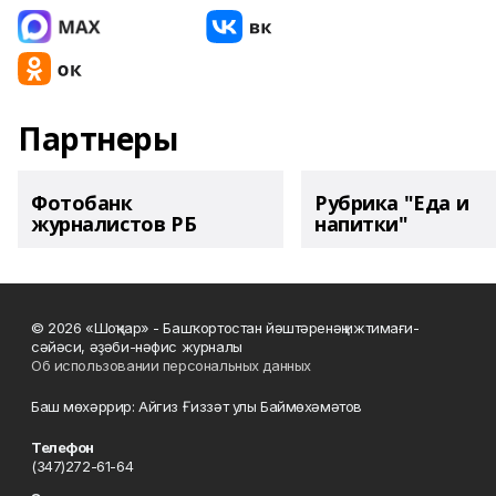
Партнеры
Фотобанк
Рубрика "Еда и
журналистов РБ
напитки"
© 2026 «Шоңҡар» - Башҡортостан йәштәренәң ижтимағи-
сәйәси, әҙәби-нәфис журналы
Об использовании персональных данных
Баш мөхәррир: Айгиз Ғиззәт улы Баймөхәмәтов
Телефон
(347)272-61-64