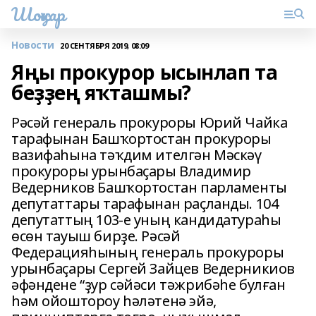
Шоңҡар
Новости
20 СЕНТЯБРЯ 2019, 08:09
Яңы прокурор ысынлап та
беҙҙең яҡташмы?
Рәсәй генераль прокуроры Юрий Чайка
тарафынан Башҡортостан прокуроры
вазифаһына тәҡдим ителгән Мәскәү
прокуроры урынбаҫары Владимир
Ведерников Башҡортостан парламенты
депутаттары тарафынан раҫланды. 104
депутаттың 103-е уның кандидатураһы
өсөн тауыш бирҙе. Рәсәй
Федерацияһының генераль прокуроры
урынбаҫары Сергей Зайцев Ведерникиов
әфәндене “ҙур сәйәси тәжрибәһе булған
һәм ойоштороу һәләтенә эйә,