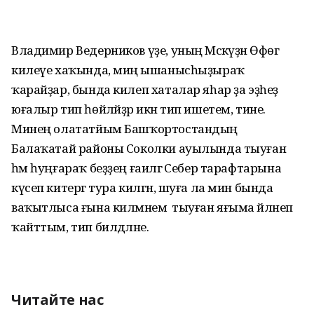
Владимир Ведерников үҙе, уның Мәскәүҙән Өфөгә
килеүе хаҡында, миңә ышанысһыҙыраҡ
ҡарайҙар, бында килеп хаталар яһар ҙа эҙһеҙ
юғалыр тип һөйләйҙәр икән тип ишетем, тине.
Минең олататйым Башҡортостандың
Балаҡатай районы Соколки ауылында тыуған
һәм һуңғараҡ беҙҙең ғаиләгә Себер тарафтарына
күсеп китергә тура килгән, шуға ла мин бында
ваҡытлыса ғына килмәнем ә тыуған яғыма әйләнеп
ҡайттым, тип билдәләне.
Читайте нас