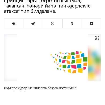
принциптарға тоғро, ныҡышмал,
талапсан, һөнәри йәһәттән әҙерлекле
етәксе” тип билдәләне.
Яңы прокурор ысынлап та беҙҙең яҡташмы?