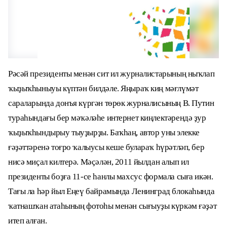
Рәсәй президенты менән сит ил журналистарының ныҡлап
ҡыҙыҡһыныуы күптән билдәле. Яңыраҡ киң мәғлүмәт
сараларында донъя күргән төрөк журналисының В. Путин
тураһындағы бер мәҡәләһе интернет киңлектәрендә ҙур
ҡыҙыҡһындырыу тыуҙырҙы. Баҡһаң, автор уны элекке
ғәҙәттәренә тоғро ҡалыусы кеше булараҡ һүрәтләп, бер
нисә миҫал килтерә. Мәҫәлән, 2011 йылдан алып ил
президенты боҙға 11-се һанлы махсус формала сыға икән.
Тағы ла һәр йыл Еңеү байрамында Ленинград блокаһында
ҡатнашҡан атаһының фотоһы менән сығыуҙы күркәм ғәҙәт
итеп алған.