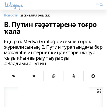
Шоңҡар
Новости
23 СЕНТЯБРЯ 2019, 05:32
В. Путин ғәҙәттәренә тоғро
ҡала
Яңыраҡ Medya Günlüğü исемле төрөк
журналисының В. Путин тураһындағы бер
мәҡәләһе интернет киңлектәрендә ҙур
ҡыҙыҡһындырыу тыуҙырҙы.
#ВладимирПутин