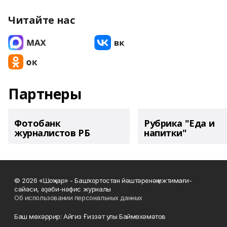
Читайте нас
Партнеры
Фотобанк
Рубрика "Еда и
журналистов РБ
напитки"
© 2026 «Шоңҡар» - Башҡортостан йәштәренәң ижтимағи-
сәйәси, әҙәби-нәфис журналы
Об использовании персональных данных
Баш мөхәррир: Айгиз Ғиззәт улы Баймөхәмәтов