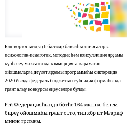
Башҡортостандың 6 балалар баҡсаһы ата-әсәләргә
психологик-педагогик, методик һәм консультация ярҙамы
күрһәтеү маҡсатында коммерцияға ҡарамаған
ойошмаларға дәүләт ярҙамы программаһы сиктәрендә
2020 йылда федераль бюджеттан субсидия формаһында
грант алыу конкурсы еңеүселәре булды.
Рәсәй Федерацияһында бөтәһе 164 мәктәпкәсә белем
биреү ойошмаһы грант отто, тип хәбәр итә Мәғариф
министрлығы.