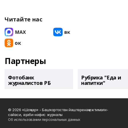
Читайте нас
Партнеры
Фотобанк
Рубрика "Еда и
журналистов РБ
напитки"
© 2026 «Шоңҡар» - Башҡортостан йәштәренәң ижтимағи-
сәйәси, әҙәби-нәфис журналы
Об использовании персональных данных