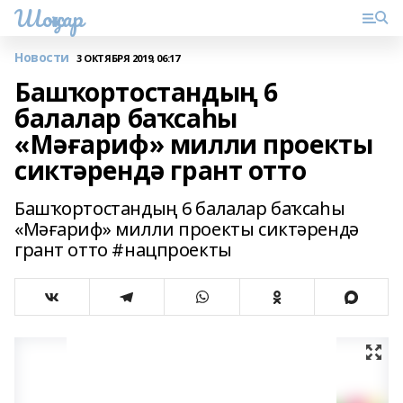
Шоңҡар
Новости
3 ОКТЯБРЯ 2019, 06:17
Башҡортостандың 6
балалар баҡсаһы
«Мәғариф» милли проекты
сиктәрендә грант отто
Башҡортостандың 6 балалар баҡсаһы
«Мәғариф» милли проекты сиктәрендә
грант отто #нацпроекты