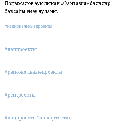
Подымалов ауылынан «Фантазия» балалар
баҡсаһы еңеү яуланы.
#национальныепроекты
#нацпроекты
#региональныепроекты
#регпроекты
#нацпроектыбашкортостан