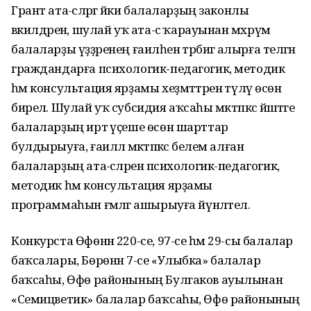
Грант ата-әсәләргә йәки балаларҙың законлы
вәкилдәренә, шулай уҡ ата-әсә ҡарауынан мәхрүм
балаларҙы үҙҙәренең ғаиләһенә тәрбиәгә алырға теләгән
граждандарға психологик-педагогик, методик
һәм консультация ярҙамы хеҙмәттәренә түләү өсөн
бирелә. Шулай уҡ субсидия аҡсаһы мәктәпкәсә йәштәге
балаларҙың иртә үҫеше өсөн шарттар
булдырыуға, ғаиләлә мәктәпкәсә белем алған
балаларҙың ата-әсәләренә психологик-педагогик,
методик һәм консультация ярҙамы
программаһын ғәмәлгә ашырыуға йүнәлтелә.
Конкурста Өфөнән 220-се, 97-се һәм 29-сы балалар
баҡсалары, Бөрөнән 7-се «Улыбка» балалар
баҡсаһы, Өфө районының Булгаков ауылынан
«Семицветик» балалар баҡсаһы, Өфө районының