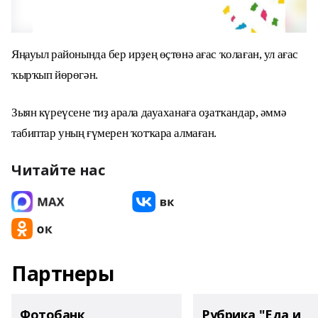
Яңауыл районында бер ирҙең өҫтөнә ағас ҡолаған, ул ағас
ҡырҡып йөрөгән.
Зыян күреүсене тиҙ арала дауаханаға оҙатҡандар, әммә
табиптар уның ғүмерен ҡотҡара алмаған.
Читайте нас
Партнеры
Фотобанк
Рубрика "Еда и