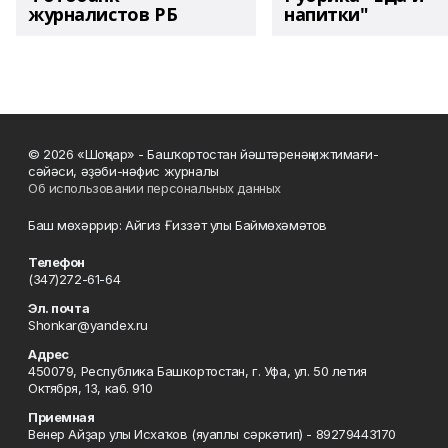
журналистов РБ
напитки"
© 2026 «Шоңҡар» - Башҡортостан йәштәренәң ижтимағи-
сәйәси, әҙәби-нәфис журналы
Об использовании персональных данных
Баш мөхәррир: Айгиз Ғиззәт улы Баймөхәмәтов
Телефон
(347)272-61-64
Эл. почта
Shonkar@yandex.ru
Адрес
450079, Республика Башкортостан, г. Уфа, ул. 50 летия
Октября, 13, каб. 910
Приемная
Венер Айҙар улы Исхаҡов (яуаплы сәркәтип) - 89279443170