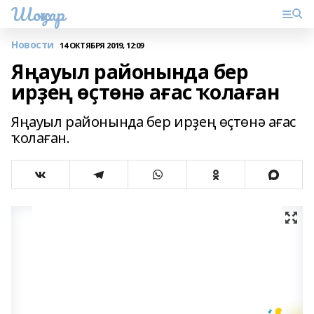
Шоңҡар
Новости
14 ОКТЯБРЯ 2019, 12:09
Яңауыл районында бер
ирҙең өҫтөнә ағас ҡолаған
Яңауыл районында бер ирҙең өҫтөнә ағас
ҡолаған.