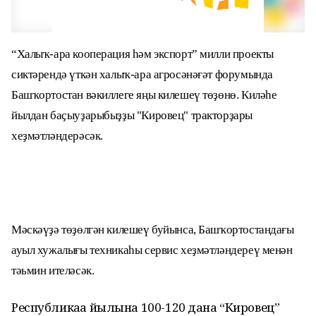
“Халыҡ-ара кооперация һәм экспорт” милли проекты
сиктәрендә үткән халыҡ-ара агросәнәғәт форумында
Башҡортостан вәкиллеге яңы килешеү төҙөнө. Киләһе
йылдан баҫыуҙарыбыҙҙы "Кировец" тракторҙары
хеҙмәтләндерәсәк.
Мәскәүҙә төҙөлгән килешеү буйынса, Башҡортостандағы
ауыл хужалығы техникаһы сервис хеҙмәтләндереү менән
тәьмин ителәсәк.
Республикаға йылына 100-120 дана “Кировец”