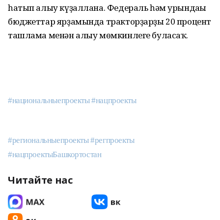
һатып алыу күҙаллана. Федераль һәм урындағы
бюджеттар ярҙамында тракторҙарҙы 20 процент
ташлама менән алыу мөмкинлеге буласаҡ.
#национальныепроекты
#нацпроекты
#региональныепроекты
#регпроекты
#нацпроектыБашкортостан
Читайте нас