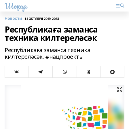
Шоңҡар
Новости
14 ОКТЯБРЯ 2019, 20:33
Республикаға заманса
техника килтереләсәк
Республикаға заманса техника
килтереләсәк. #нацпроекты