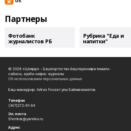
Партнеры
Фотобанк
Рубрика "Еда и
журналистов РБ
напитки"
© 2026 «Шоңҡар» - Башҡортостан йәштәренәң ижтимағи-
сәйәси, әҙәби-нәфис журналы
Об использовании персональных данных
Баш мөхәррир: Айгиз Ғиззәт улы Баймөхәмәтов
Телефон
(347)272-61-64
Эл. почта
Shonkar@yandex.ru
Адрес