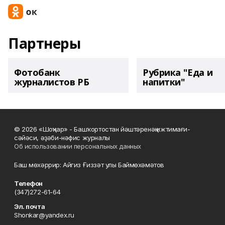
Партнеры
Фотобанк
Рубрика "Еда и
журналистов РБ
напитки"
© 2026 «Шоңҡар» - Башҡортостан йәштәренәң ижтимағи-
сәйәси, әҙәби-нәфис журналы
Об использовании персональных данных
Баш мөхәррир: Айгиз Ғиззәт улы Баймөхәмәтов
Телефон
(347)272-61-64
Эл. почта
Shonkar@yandex.ru