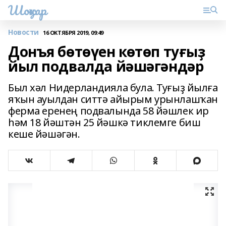
Шоңҡар
Новости
16 ОКТЯБРЯ 2019, 09:49
Донъя бөтөүен көтөп туғыҙ
йыл подвалда йәшәгәндәр
Был хәл Нидерландияла була. Туғыҙ йылға
яҡын ауылдан ситтә айырым урынлашҡан
ферма еренең подвалында 58 йәшлек ир
һәм 18 йәштән 25 йәшкә тиклемге биш
кеше йәшәгән.