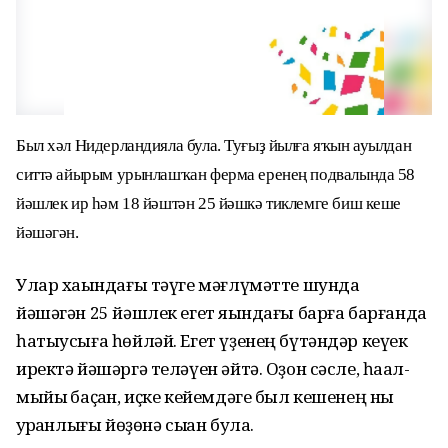
Был хәл Нидерландияла була. Туғыҙ йылға яҡын ауылдан
ситтә айырым урынлашҡан ферма еренең подвалында 58
йәшлек ир һәм 18 йәштән 25 йәшкә тиклемге биш кеше
йәшәгән.
Улар хаҡындағы тәүге мәғлүмәтте шунда
йәшәгән 25 йәшлек егет яҡындағы барға барғанда
һатыусыға һөйләй. Егет үҙенең бүтәндәр кеүек
иректә йәшәргә теләүен әйтә. Оҙон сәсле, һаҡал-
мыйыҡ баҫҡан, иҫке кейемдәге был кешенең ныҡ
ҡурҡҡанлығы йөҙөнә сыҡҡан була.