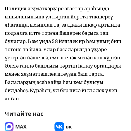
Полиция хеҙмәткәрҙәре ағастар араһында
ышыҡланып ҡына ултырған йортта тикшереү
яһағанда, ысынлап та, залдағы шкаф артында
подвалға илтә торған йәшерен баҫҡысҡа тап
булалар. Һәм унда 58 йәшлек ир һәм уның биш
тотҡоно табыла. Улар баҡсаларында үҙҙәре
үҫтергән йәшелсә, емеш-еләк менән көн күргән.
Әлегә ғаилә башлығы тәртип һаҡлау органдары
менән хеҙмәттәшлек итеүҙән баш тарта.
Балаларҙың әсәһе ҡайҙа һәм кем булыуы
билдәһеҙ. Күрәһең, ул бер нисә йыл элек үлеп
ҡалған.
Читайте нас