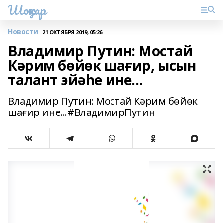
Шоңҡар
Новости
21 ОКТЯБРЯ 2019, 05:26
Владимир Путин: Мостай
Кәрим бөйөк шағир, ысын
талант эйәһе ине...
Владимир Путин: Мостай Кәрим бөйөк
шағир ине...#ВладимирПутин