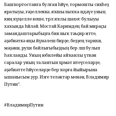
Башҡортостанға булған һөйөүе, тормошты сикһеҙ
яратыуы, ғәҙеллеккә, яҡшылыҡҡа өндәүе уның
киң күңелле кеше, төрлө яҡлы шәхес булыуы
хаҡында һөйләй. Мостай Кәримдең бай мираҫы
замандаштарыбыҙға бик ныҡ тәьҫир итте,
әҙәбиәткә яңы йүнәлеш бирҙе, беҙҙең тарихи,
мәҙәни, рухи байлығыбыҙҙың бер өлөшө булып
һаҡланды. Уның юбилейы айҡанлы үткән
саралар уның талантын хөрмәт итеүселәрҙе,
әҙәбиәтте һөйөүселәрҙе бер ҡорға йыйырына
ышанысым ҙур. Изге теләктәр менән, Владимир
Путин".
#ВладимирПутин