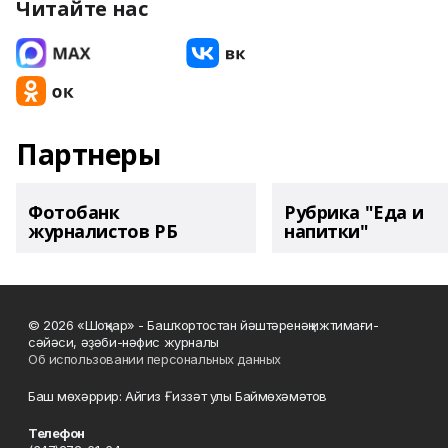
Читайте нас
Партнеры
Фотобанк
Рубрика "Еда и
журналистов РБ
напитки"
© 2026 «Шоңҡар» - Башҡортостан йәштәренәң ижтимағи-
сәйәси, әҙәби-нәфис журналы
Об использовании персональных данных
Баш мөхәррир: Айгиз Ғиззәт улы Баймөхәмәтов
Телефон