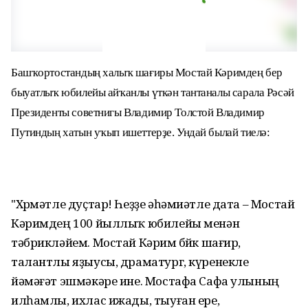
Башҡортостандың халыҡ шағиры Мостай Кәримдең бер
быуатлыҡ юбилейы айҡанлы үткән тантаналы сарала Рәсәй
Президенты советнигы Владимир Толстой Владимир
Путиндың хатын уҡып ишеттерҙе. Ундай былай тиелә:
"Хөрмәтле дуҫтар! Һеҙҙе әһәмиәтле дата – Мостай
Кәримдең 100 йыллыҡ юбилейы менән
тәбрикләйем. Мостай Кәрим бөйөк шағир,
талантлы яҙыусы, драматург, күренекле
йәмәғәт эшмәкәре ине. Мостафа Сафа улының
илһамлы, ихлас ижады, тыуған ере,