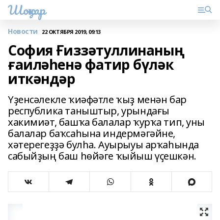
Шоңҡар
Новости
22 ОКТЯБРЯ 2019, 09:13
София Ғиззәтуллинаның
ғаиләһенә фатир бүләк
иткәндәр
Үҙенсәлекле ҡиәфәтле ҡыҙ менән бар
республика таныштыр, урындағы
хакимиәт, башҡа балалар ҡурҡа тип, уны
балалар баҡсаһына индермәгәйне,
хәтерегеҙҙә булһа. Ауырыуы арҡаһында
сабыйҙың баш һөйәге ҡыйыш үҫешкән.