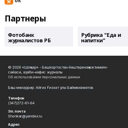
Партнеры
Фотобанк
Рубрика "Еда и
журналистов РБ
напитки"
© 2026 «Шоңҡар» - Башҡортостан йәштәренәң ижтимағи-
сәйәси, әҙәби-нәфис журналы
Об использовании персональных данных
Баш мөхәррир: Айгиз Ғиззәт улы Баймөхәмәтов
Телефон
(347)272-61-64
Эл. почта
Shonkar@yandex.ru
Адрес