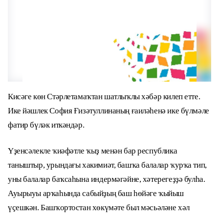
Кисәге көн Стәрлетамаҡтан шатлыҡлы хәбәр килеп етте.
Ике йәшлек София Ғизәтуллинаның ғаиләһенә ике бүлмәле
фатир бүләк иткәндәр.
Үҙенсәлекле ҡиәфәтле ҡыҙ менән бар республика
таныштыр, урындағы хакимиәт, башҡа балалар ҡурҡа тип,
уны балалар баҡсаһына индермәгәйне, хәтерегеҙҙә булһа.
Ауырыуы арҡаһында сабыйҙың баш һөйәге ҡыйыш
үҫешкән. Башҡортостан хөкүмәте был мәсьәләне хәл