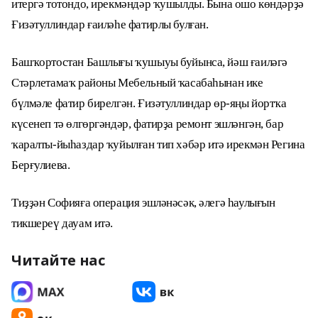
итергә тотондо, ирекмәндәр ҡушылды. Бына ошо көндәрҙә
Ғизәтуллиндар ғаиләһе фатирлы булған.
Башҡортостан Башлығы ҡушыуы буйынса, йәш ғаиләгә
Стәрлетамаҡ районы Мебельный ҡасабаһынан ике
бүлмәле фатир бирелгән. Ғизәтуллиндар өр-яңы йортҡа
күсенеп тә өлгөргәндәр, фатирҙа ремонт эшләнгән, бар
ҡаралты-йыһаздар ҡуйылған тип хәбәр итә ирекмән Регина
Берғулиева.
Тиҙҙән Софияға операция эшләнәсәк, әлегә һаулығын
тикшереү дауам итә.
Читайте нас