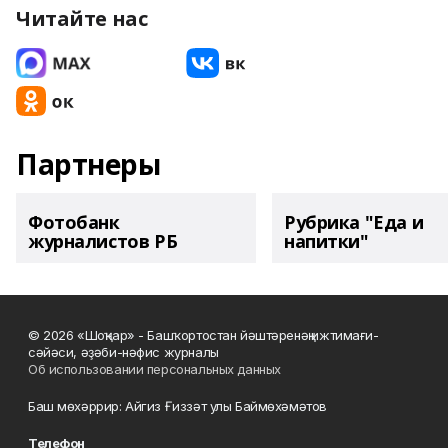
Читайте нас
Партнеры
Фотобанк
Рубрика "Еда и
журналистов РБ
напитки"
© 2026 «Шоңҡар» - Башҡортостан йәштәренәң ижтимағи-
сәйәси, әҙәби-нәфис журналы
Об использовании персональных данных
Баш мөхәррир: Айгиз Ғиззәт улы Баймөхәмәтов
Телефон