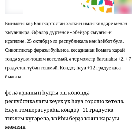
Быйылғы көҙ Башҡортостан халҡын йылы көндәре менән
ҡыуандыра. Өфөләр дүртенсе «әбейҙәр сыуағы»н
иҫәпләне. 25 октябрҙә лә республикала көн һәйбәт була.
Синоптиктар фаразы буйынса, кесаҙнанан йомаға ҡарай
төндә яуым-төшөм көтөлмәй, ә термометр бағанаһы +2, +7
градустан түбән төшмәй. Көндөҙ һауа +12 градусҡаса
йылына.
Өфөлә аҙнаның һуңғы эш көнөндә
республикалағы кеүек үк һауа торошо көтөлә.
Һауа температураһы көндөҙ +11 градусҡа
тиклем күтәрелә, ҡайһы берҙә ҡояш ҡарауы
мөмкин.