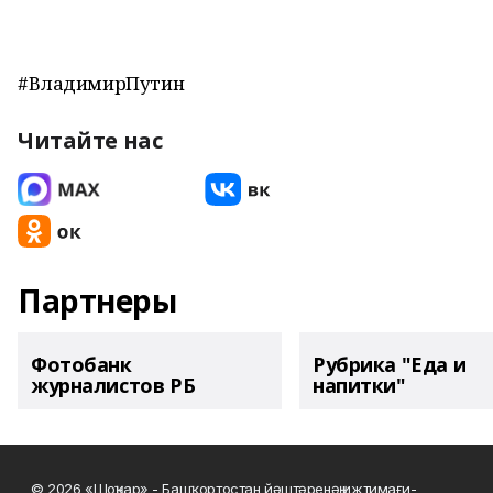
#ВладимирПутин
Читайте нас
Партнеры
Фотобанк
Рубрика "Еда и
журналистов РБ
напитки"
© 2026 «Шоңҡар» - Башҡортостан йәштәренәң ижтимағи-