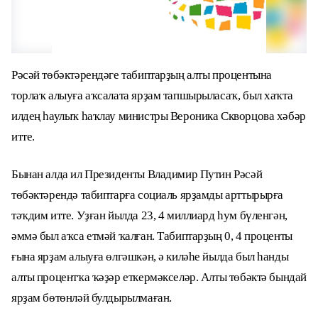
Рәсәй төбәктәрендәге табиптарҙың алты процентына
торлаҡ алыуға аҡсалата ярҙам тапшырыласаҡ, был хаҡта
илдең һаулыҡ һаҡлау министры Вероника Скворцова хәбәр
итте.
Бынан алда ил Президенты Владимир Путин Рәсәй
төбәктәрендә табиптарға социаль ярҙамды арттырырға
тәҡдим итте. Уҙған йылда 23, 4 миллиард һум бүленгән,
әммә был аҡса етмәй ҡалған. Табиптарҙың 0, 4 проценты
ғына ярҙам алыуға өлгәшкән, ә киләһе йылда был һанды
алты процентҡа ҡәҙәр еткермәкселәр.
Алты төбәктә бындай
ярҙам бөтөнләй булдырылмаған.