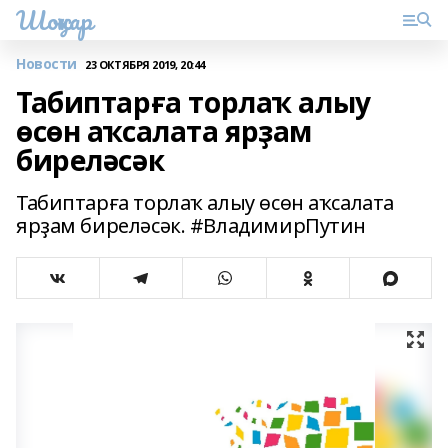
Шоңҡар
Новости
23 ОКТЯБРЯ 2019, 20:44
Табиптарға торлаҡ алыу
өсөн аҡсалата ярҙам
биреләсәк
Табиптарға торлаҡ алыу өсөн аҡсалата
ярҙам биреләсәк. #ВладимирПутин