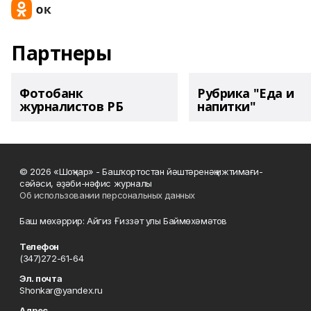
Партнеры
Фотобанк
Рубрика "Еда и
журналистов РБ
напитки"
© 2026 «Шоңҡар» - Башҡортостан йәштәренәң ижтимағи-
сәйәси, әҙәби-нәфис журналы
Об использовании персональных данных
Баш мөхәррир: Айгиз Ғиззәт улы Баймөхәмәтов
Телефон
(347)272-61-64
Эл. почта
Shonkar@yandex.ru
Адрес