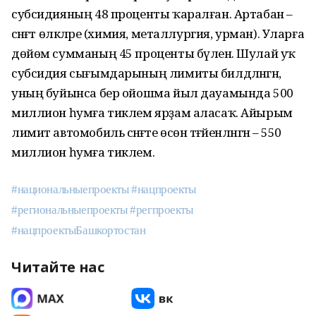
субсидияның 48 проценты ҡаралған. Артабан –
сәнәғәт өлкәләре (химия, металлургия, урман). Уларға
дөйөм сумманың 45 проценты бүленә. Шулай уҡ
субсидия сығымдарының лимиты билдәләнгән,
уның буйынса бер ойошма йыл дауамында 500
миллион һумға тиклем ярҙам аласаҡ. Айырым
лимит автомобиль сәнәғәте өсөн тәғәйенләнгән – 550
миллион һумға тиклем.
#национальныепроекты
#нацпроекты
#региональныепроекты
#регпроекты
#нацпроектыБашкортостан
Читайте нас