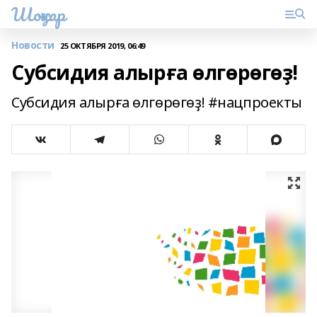
Шоңҡар
Новости
25 ОКТЯБРЯ 2019, 06:49
Субсидия алырға өлгөрөгөҙ!
Субсидия алырға өлгөрөгөҙ! #нацпроекты