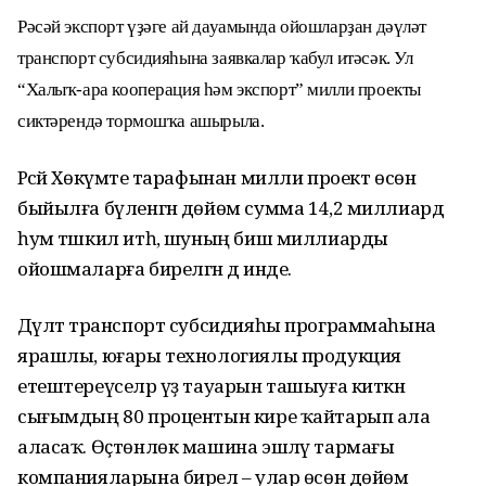
Рәсәй экспорт үҙәге ай дауамында ойошларҙан дәүләт
транспорт субсидияһына заявкалар ҡабул итәсәк. Ул
“Халыҡ-ара кооперация һәм экспорт” милли проекты
сиктәрендә тормошҡа ашырыла.
Рәсәй Хөкүмәте тарафынан милли проект өсөн
быйылға бүленгән дөйөм сумма 14,2 миллиард
һум тәшкил итһә, шуның биш миллиарды
ойошмаларға бирелгән дә инде.
Дәүләт транспорт субсидияһы программаһына
ярашлы, юғары технологиялы продукция
етештереүселәр үҙ тауарын ташыуға киткән
сығымдың 80 процентын кире ҡайтарып ала
аласаҡ. Өҫтөнлөк машина эшләү тармағы
компанияларына бирелә – улар өсөн дөйөм