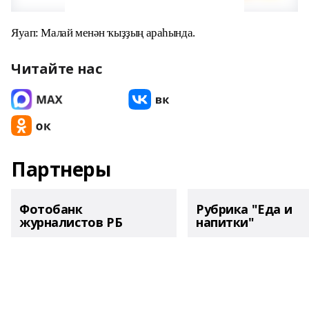
Яуап: Малай менән ҡыҙҙың араһында.
Читайте нас
Партнеры
Фотобанк
Рубрика "Еда и
журналистов РБ
напитки"