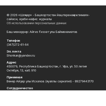
© 2026 «Шоңҡар» - Башҡортостан йәштәренәң ижтимағи-
сәйәси, әҙәби-нәфис журналы
Об использовании персональных данных
Баш мөхәррир: Айгиз Ғиззәт улы Баймөхәмәтов
Телефон
(347)272-61-64
Эл. почта
Shonkar@yandex.ru
Адрес
450079, Республика Башкортостан, г. Уфа, ул. 50 летия
Октября, 13, каб. 910
Приемная
Венер Айҙар улы Исхаҡов (яуаплы сәркәтип) - 89279443170
Сотрудничество
Финзира Ғариф ҡыҙы Рысаева - 89174785622