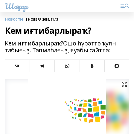
Шоңҡар
Новости
1 НОЯБРЯ 2019, 11:13
Кем иғтибарлыраҡ?
Кем иғтибарлыраҡ?Ошо һүрәттә ҡуян
табығыҙ. Тапмаһағыҙ, яуабы сайтта: