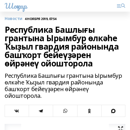
Шоңҡар
Новости
4 НОЯБРЯ 2019, 07:54
Республика Башлығы
грантына Ырымбур өлкәһе
Ҡыҙыл гвардия районында
башҡорт бейеүҙәрен
өйрәнеү ойошторола
Республика Башлығы грантына Ырымбур
өлкәһе Ҡыҙыл гвардия районында
башҡорт бейеүҙәрен өйрәнеү
ойошторола.