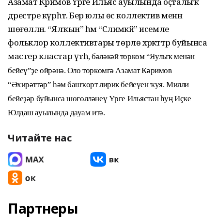
Азамат Кәримов Үрге Ильяс ауылында оҫталыҡ
дәрестәре күрһәтә. Бер юлы өс коллектив менән
шөғөлләнә. “Ялҡын” һәм “Сәлимәкәй” исемле
фольклор коллективтары төрлө хәрәкәттәр буйынса
мастер кластар үтһә,
бәләкәй төркөм “Яулыҡ менән
бейеү”ҙе өйрәнә. Оло төркөмгә Азамат Кәримов
“Әхирәттәр” һәм башҡорт лирик бейеүен ҡуя. Милли
бейеҙәр буйынса шөғөлләнеү Үрге Ильястан һуң Иҫке
Юлдаш ауылында дауам итә.
Читайте нас
Партнеры