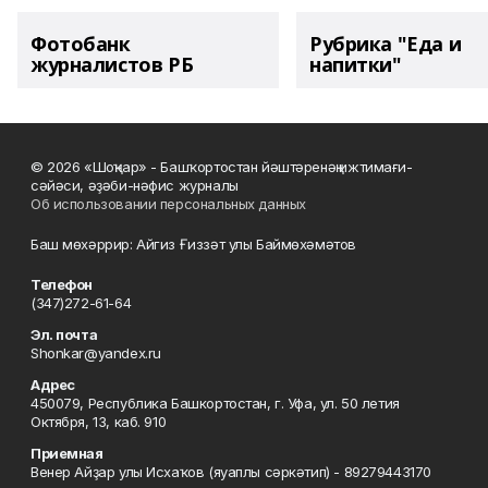
Фотобанк
Рубрика "Еда и
журналистов РБ
напитки"
© 2026 «Шоңҡар» - Башҡортостан йәштәренәң ижтимағи-
сәйәси, әҙәби-нәфис журналы
Об использовании персональных данных
Баш мөхәррир: Айгиз Ғиззәт улы Баймөхәмәтов
Телефон
(347)272-61-64
Эл. почта
Shonkar@yandex.ru
Адрес
450079, Республика Башкортостан, г. Уфа, ул. 50 летия
Октября, 13, каб. 910
Приемная
Венер Айҙар улы Исхаҡов (яуаплы сәркәтип) - 89279443170