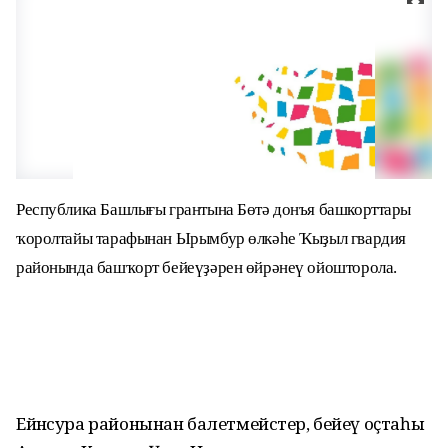
Республика Башлығы грантына Бөтә донъя башкорттары
ҡоролтайы тарафынан Ырымбур өлкәһе Ҡыҙыл гвардия
районында башҡорт бейеүҙәрен өйрәнеү ойошторола.
Ейәнсура районынан балетмейстер, бейеү оҫтаһы