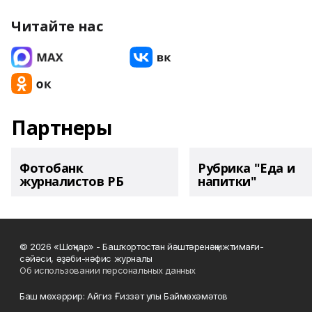
Читайте нас
Партнеры
Фотобанк
Рубрика "Еда и
журналистов РБ
напитки"
© 2026 «Шоңҡар» - Башҡортостан йәштәренәң ижтимағи-
сәйәси, әҙәби-нәфис журналы
Об использовании персональных данных
Баш мөхәррир: Айгиз Ғиззәт улы Баймөхәмәтов