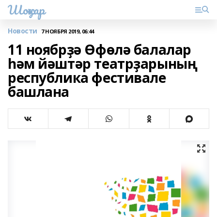
Шоңҡар
Новости
7 НОЯБРЯ 2019, 06:44
11 ноябрҙә Өфөлә балалар
һәм йәштәр театрҙарының
республика фестивале
башлана