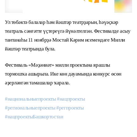
Ул төбәктә балалар һәм йәштәр театрҙарын, һәүәҫкәр
театраль сәнғәтте үҫтереүгә йүнәлтелгән. Фестивалде асыу
тантанаһы 11 ноябрҙә Мостай Кәрим исемендәге Милли
йәштәр театрында була.
Фестиваль «Мәҙәниәт» милли проектына ярашлы
тормошҡа ашырыла. Ике көн дауамында конкурс өсөн
әҙерләнгән тамашалар ҡарала.
#национальныепроекты
#нацпроекты
#региональныепроекты
#регпроекты
#нацпроектыБашкортостан