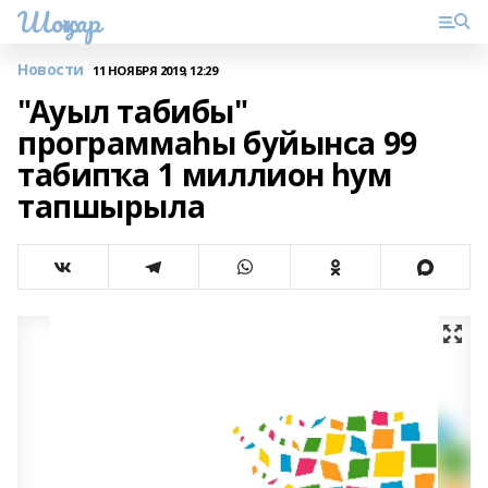
Шоңҡар
Новости
11 НОЯБРЯ 2019, 12:29
"Ауыл табибы"
программаһы буйынса 99
табипҡа 1 миллион һум
тапшырыла