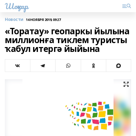
Шоңҡар
Новости
14 НОЯБРЯ 2019, 09:27
«Торатау» геопаркы йылына
миллионға тиклем туристы
ҡабул итергә йыйына