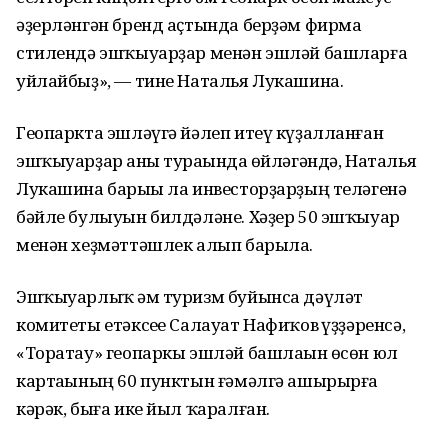
әҙерләнгән бренд аҫтында берҙәм фирма
стилендә эшҡыуарҙар менән эшләй башларға
уйлайбыҙ», — тине Наталья Лукашина.
Геопаркта эшләүгә йәлеп итеү күҙалланған
эшҡыуарҙар һаны тураһында һөйләгәндә, Наталья
Лукашина барыһы ла инвесторҙарҙың теләгенә
бәйле булыуын билдәләне. Хәҙер 50 эшҡыуар
менән хеҙмәттәшлек алып барыла.
Эшҡыуарлыҡ һәм туризм буйынса дәүләт
комитеты етәксеһе Салауат Нафиҡов һүҙҙәренсә,
«Торатау» геопаркы эшләй башлаһын өсөн юл
картаһының 60 пунктын ғәмәлгә ашырырға
кәрәк, быға ике йыл ҡаралған.