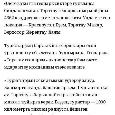
Әлеге ваҡытта геопарк сиктәре тулыһынса
билдәләнмәгән. Торатау геопаркының майҙаны
4362 квадрат километр тәшкил итә. Унда ете төп
локация — Красноусол, Еҙем, Торатау, Маҡар,
Верхотор, Йөрәктау, Хажы.
Туристарҙың барлыҡ категориялары өсөн
урынлашыу объекттары булдырыла. Геопаркка
«Торатау геопаркы» акционерҙар йәмғиәте
идара итеү компанияһы етәкселек итә.
«Туристарҙың эске ағымын үҫтереү зарур.
Башҡортостанда йәшәгән һәр кем Шүлгәнташҡа
һәм Торатауға барып ҡайтырға тейеш тигән
маҡсат ҡуйырға кәрәк. Беҙҙең туристар — 1000
километрға тиклем радиуста йәшәгән