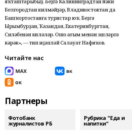
яҡташтарыбыҙ. Беҙгә Калининградтан йәки
Белгородтан килмәйҙәр, Владивостоктан да
Башҡортостанға туристар юҡ. Беҙгә
Ырымбурҙан, Ҡазандан, Екатеринбургтан,
Силәбенән киләләр. Ошо ағым менән эшләргә
кәрәк», — тип иҫәпләй Салауат Нафиҡов.
Читайте нас
Партнеры
Фотобанк
Рубрика "Еда и
журналистов РБ
напитки"