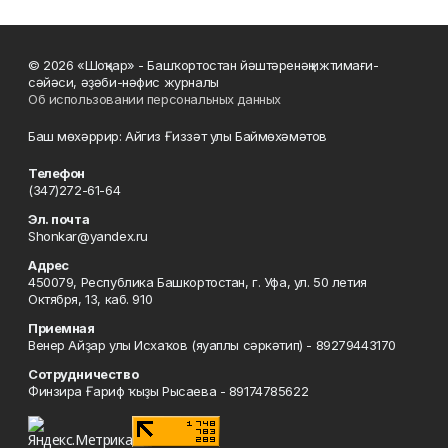
© 2026 «Шоңҡар» - Башҡортостан йәштәренәң ижтимағи-
сәйәси, әҙәби-нәфис журналы
Об использовании персональных данных
Баш мөхәррир: Айгиз Ғиззәт улы Баймөхәмәтов
Телефон
(347)272-61-64
Эл. почта
Shonkar@yandex.ru
Адрес
450079, Республика Башкортостан, г. Уфа, ул. 50 летия
Октября, 13, каб. 910
Приемная
Венер Айҙар улы Исхаҡов (яуаплы сәркәтип) - 89279443170
Сотрудничество
Финзира Ғариф ҡыҙы Рысаева - 89174785622