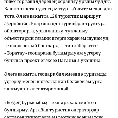
инвестор вәкилдәренең осрашыу урыны булды.
Башҡортостан үҙенең матур тәбиғәте менән дан
тота. Әлеге ваҡытта 128 туристик маршрут
әҙерләнгән. Улар янында туринфраструктура
ойошторорға, урынлашыу, туҡланыу
объекттарын тәьмин итергә кәрәк һәм шунан һуң
геопарк эшләй башлар», — тип хәбәр итте
«Торатау» геопаркын булдырыу һәм үҫтереү
буйынса проект етәксеһе Наталья Лукашина.
Әлеге ваҡытта геопарк биләмәһендә туризмды
үҫтереү менән шөғөлләнгән бәләкәй һәм урта
эшҡыуарлыҡ селтәре эшләй.
«Беҙҙең бурысыбыҙ – геопарк хакимиәтен
булдырыу. Артабан туристик операторҙар
селтәрен киңәйтергә һәм геопарк өсөн махсус