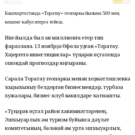
Башҡортостанда «Торатау» геопаркы йылына 500 мең
кешене ҡабул итергә тейеш.
Ике йылда был һан миллионға етер тип
фаразлана. 13 ноябрҙә Өфөлә уҙған «Торатау.
Хәҙергегә инвестициялар» түңәрәк өҫтәлендә
ошондай прогноздар яңғыраны.
Сарала Торатау геопаркы менән хеҙмәттәшлеккә
ҡыҙыҡһыныу белдергән бизнесмендар, турбаза
хужалары, бизнес-клуб вәкилдәре ҡатнашты.
«Түңәрәк өҫтәл район хакимиәттәренең,
Эшҡыуарлыҡ һәм туризм буйынса дәүләт
комитетының, бәләкәй һәм урта эшҡыуарлыҡ,