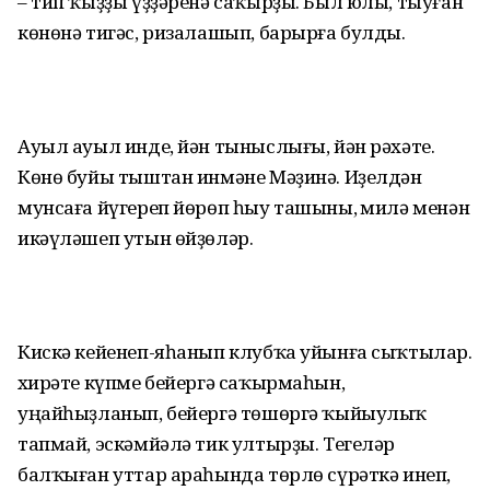
– тип ҡыҙҙы үҙҙәренә саҡыр­ҙы. Был юлы, тыуған
көнөнә тигәс, ризалашып, барырға булды.
Ауыл ауыл инде, йән тыныслығы, йән рәхәте.
Көнө буйы тыштан инмәне Мәҙинә. Иҙелдән
мунсаға йүгереп йөрөп һыу ташыны, Әмилә менән
икәүләшеп утын өйҙөләр.
Кискә кейенеп-яһанып клубҡа уйынға сыҡтылар.
Әхирәте күпме бейергә саҡырмаһын,
уңайһыҙланып, бейергә төшөргә ҡыйыулыҡ
тапмай, эскәмйәлә тик ултырҙы. Тегеләр
балҡыған уттар араһында төрлө сүрәткә инеп,