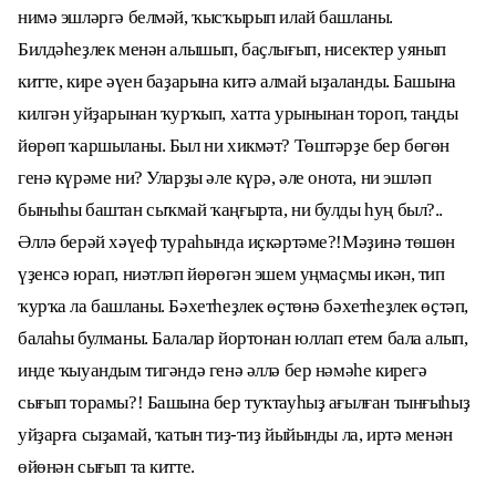
нимә эшләргә белмәй, ҡысҡырып илай башланы.
Билдәһеҙлек менән алышып, баҫлығып, нисектер уянып
китте, кире әүен баҙарына китә алмай ыҙаланды. Башына
килгән уйҙарынан ҡурҡып, хатта урынынан тороп, таңды
йөрөп ҡаршыланы. Был ни хикмәт? Төштәрҙе бер бөгөн
генә күрәме ни? Уларҙы әле күрә, әле онота, ни эшләп
быныһы баштан сыҡмай ҡаңғырта, ни булды һуң был?..
Әллә берәй хәүеф тураһында иҫкәртәме?!Мәҙинә төшөн
үҙенсә юрап, ниәтләп йөрөгән эшем уңмаҫмы икән, тип
ҡурҡа ла башланы. Бәхетһеҙлек өҫтөнә бәхетһеҙлек өҫтәп,
балаһы булманы. Балалар йортонан юллап етем бала алып,
инде ҡыуандым тигәндә генә әллә бер нәмәһе кирегә
сығып торамы?! Башына бер туҡтауһыҙ ағылған тынғыһыҙ
уйҙарға сыҙамай, ҡатын тиҙ-тиҙ йыйынды ла, иртә менән
өйөнән сығып та китте.