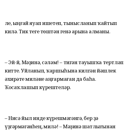
Әле, ыңғай яуап ишетеп, тынысланып ҡайтып
килә. Тик теге төштән генә арына алманы.
– Эй-й, Мәҙинә, сәләм! – тигән тауышҡа тертләп
китте. Уйланып, ҡаршыһына килгән йәшлек
әхирәте Әмиләне аңғармаған да баһа.
Ҡосаҡлашып күрештеләр.
– Нисә йыл инде күрешмәгәнгә, бер ҙә
үҙгәрмәгәнһең, Әмилә! – Мәҙинә шатлығынан