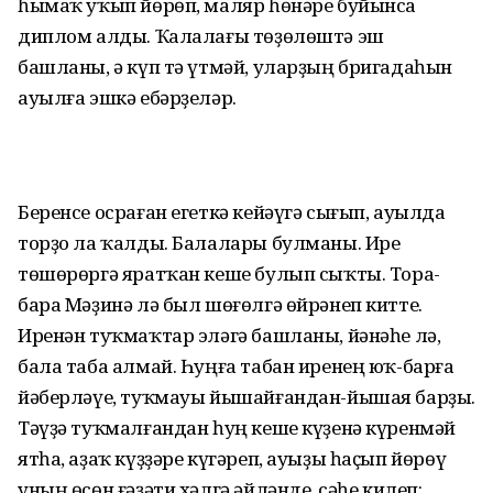
һымаҡ уҡып йөрөп, маляр һөнәре буйынса
диплом алды. Ҡалалағы төҙөлөштә эш
башланы, ә күп тә үтмәй, уларҙың бригадаһын
ауылға эшкә ебәрҙеләр.
Беренсе осраған егеткә кейәүгә сығып, ауылда
торҙо ла ҡалды. Балалары булманы. Ире
төшөрөргә яратҡан кеше булып сыҡты. Тора-
бара Мәҙинә лә был шөғөлгә өйрәнеп китте.
Иренән туҡмаҡтар эләгә башланы, йәнәһе лә,
бала таба алмай. Һуңға табан иренең юҡ-барға
йәберләүе, туҡмауы йышайғандан-йышая барҙы.
Тәүҙә туҡмал­ғандан һуң кеше күҙенә күренмәй
ятһа, аҙаҡ күҙҙәре күгәреп, ауыҙы һаҫып йөрөү
уның өсөн ғәҙәти хәлгә әйләнде. Әсәһе килеп: