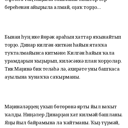
береһенән айырыла алмай, оҙаҡ торҙо…
Бынан һуң ике йөрәк араһын хаттар яҡынайтып
торҙо. Динар килгән-киткән һайын ятаҡҡа
туҡталмайынса китмәне. Килгән һайын ҡала
урамдарын ҡыҙырып, киләсәккә план ҡорҙолар.
Тик Мәҙинә бик теләһә лә, әхирәте уны башҡаса
ауылына ҡунаҡҡа саҡырманы.
Мәҙинәләрҙең уҡып бөтөрөнә ярты йыл ваҡыт
ҡалды. Ниңәлер Динарҙан хат килмәй башланы.
Яңы йыл байрамына ла ҡайтманы. Ҡыҙ түҙмәй,