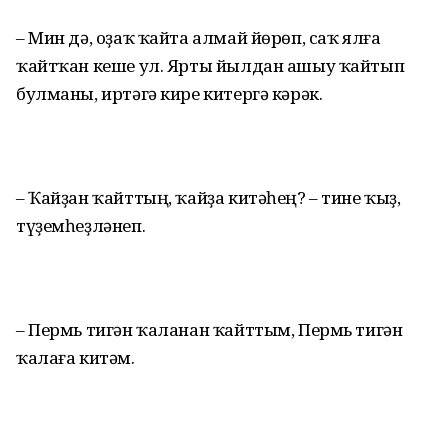
– Мин дә, оҙаҡ ҡайта алмай йөрөп, саҡ ялға
ҡайтҡан кеше ул. Ярты йылдан ашыу ҡайтып
булманы, иртәгә кире китергә кәрәк.
– Ҡайҙан ҡайттың, ҡайҙа китәһең? – тине ҡыҙ,
түҙемһеҙләнеп.
– Пермь тигән ҡаланан ҡайттым, Пермь тигән
ҡалаға китәм.