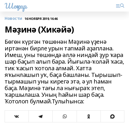
Шоңҡар
Новости
16 НОЯБРЯ 2019, 16:46
Мәҙинә (Хикәйә)
Бөгөн күргән төшөнән Мәҙинә үҙенә
иртәнән бирле урын тапмай аҙаплана.
Имеш, уны төшөндә әллә ниндәй ҙур ҡара
шар баҫып алып бара. Йығыла-ҡолай ҡаса,
тик ҡасып ҡотола алмай. Хатта
яҡынлашып уҡ, баҫа башланы. Тырышып-
тырмашып уны кирегә этә, ә ул һаман
баҫа. Мәҙинә тағы ла нығыраҡ этеп,
ҡаршылаша. Уның һайын шар баҫа.
Ҡотолоп булмай.Тулыһынса: