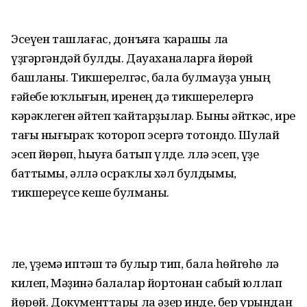
Эсеүен ташлағас, донъяға ҡарашы ла
үҙгәргәндәй булды. Дауаханаларға йөрөй
башланы. Тикшерелгәс, бала булмауҙа уның
ғәйебе юҡлығын, иренең дә тикшерелергә
кәрәклеген әйтеп ҡайтарҙылар. Быны әйткәс, ире
тағы нығыраҡ ҡотороп эсергә тотондо. Шулай
эсеп йөрөп, һыуға батып үлде. Әллә эсеп, үҙе
баттымы, әллә осраҡлы хәл булдымы,
тикшереүсе кеше булманы.
Әле, үҙемә иптәш тә булыр тип, бала һөйгөһө лә
килеп, Мәҙинә балалар йортонан сабый юллап
йөрөй. Документтары ла әҙер инде, бер урындан