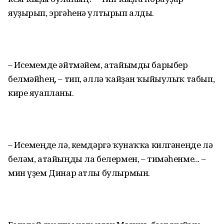
яуҙырып, эргәһенә ултырып алды.
– Исемемде әйтмәйем, атайымды барыбер
белмәйһең, – тип, әллә ҡайҙан ҡыйыу­лыҡ табып,
кире яуапланы.
– Исемеңде лә, кемдәргә ҡунаҡҡа килгәнеңде лә
беләм, атайыңды ла белермен, – тимәһенме... – Ә
мин үҙем Динар атлы булырмын.