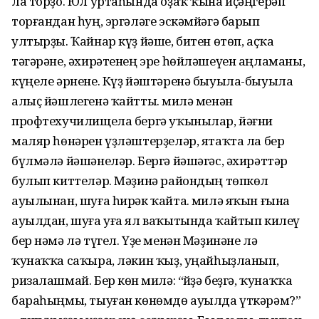
ла торҙо. Юл уртаһында оҙаҡ ҡына иҫәңгерәп
торғандан һуң, эргәләге эскәмйәгә барып
ултырҙы. Ҡайнар күҙ йәше, битен өтөп, аҫҡа
тәгәрәне, әхирәтенең эре һөйләшеүен аңламаны,
күңеле әрнене. Күҙ йәштәренә быуыла-быуыла
алыҫ йәшлегенә ҡайтты. Әмилә менән
профтехучилищела бергә уҡынылар, йәғни
маляр һөнәрен үҙләштерҙеләр, ятаҡта ла бер
бүлмәлә йәшәнеләр. Бергә йәшәгәс, әхирәттәр
булып киттеләр. Мәҙинә райондың төпкөл
ауылынан, шуға һирәк ҡайта. Әмилә яҡын ғына
ауылдан, шуға уға ял ваҡытында ҡайтып килеү
бер нәмә лә түгел. Үҙе менән Мәҙинәне лә
ҡунаҡҡа саҡыра, ләкин ҡыҙ, уңайһыҙланып,
ризалашмай. Бер көн Әмилә: “Әйҙә беҙгә, ҡунаҡҡа
бараһыңмы, тыуған көнөмдө ауылда үткәрәм?”