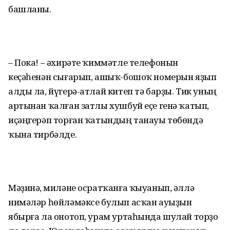
башланы.
– Пока! – әхирәте ҡиммәтле телефонын
кеҫәһенән сығарып, ашыҡ-бошоҡ номерын яҙып
алды ла, йүгерә-атлай китеп тә барҙы. Тик уның
артынан ҡалған затлы хушбуй еҫе генә ҡатып,
иҫәңгерәп торған ҡатындың танауы төбөндә
ҡына тирбәлде.
Мәҙинә, Әмиләне осратҡанға ҡыуанып, әллә
нимәләр һөйләмәксе булып асҡан ауыҙын
ябырға ла онотоп, урам уртаһында шулай торҙо