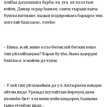
ҡайһы дауаханаға барһа ла, уға, аҡ халатын
кейеп, Динар осрар һымаҡ. Әсәнең тырышлығы
бушҡа китмәне, ҡыҙын кодировкаға барырға тип
өгөтләй башлағас, тегеһе:
– Нимә, әсәй, мине әллә бөтөнләй бөткән кеше
тип уйлайһыңмы? Кәрәк булһа, бына хәҙерҙән
башҡаса эсмәйем дә ҡуям.
– Улай тип уйламайым да ул. Аптыраған көндән
әйтәм инде. Урамда шулайтып йөрөүең әҙәм
көлкөһө бит! Әллә мине көйәләндереп, башыма
ғына етерһең инде…