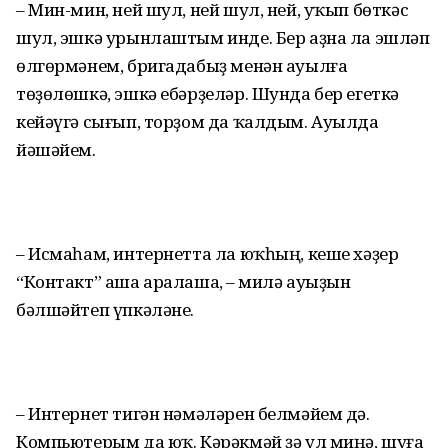
– Мин-мин, ней шул, ней шул, ней, уҡып бөткәс
шул, эшкә урынлаштым инде. Бер аҙна ла эшләп
өлгөрмәнем, бригадабыҙ менән ауылға
төҙөлөшкә, эшкә ебәрҙеләр. Шунда бер егеткә
кейәүгә сығып, торҙом да ҡалдым. Ауылда
йәшәйем.
– Исмаһам, интернетта ла юҡһың, кеше хәҙер
“Контакт” аша аралаша, – Әмилә ауыҙын
бәлшәйтеп үпкәләне.
– Интернет тигән нәмәләрен белмәйем дә.
Компьютерым да юҡ. Кәрәкмәй ҙә ул миңә, шуға