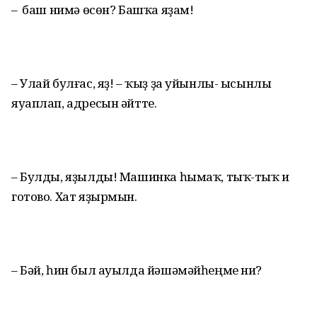
– Ә баш нимә өсөн? Башҡа яҙам!
– Улай булғас, яҙ! – ҡыҙ ҙа уйынлы- ысынлы
яуаплап, адресын әйтте.
– Булды, яҙылды! Машинка һымаҡ, тыҡ-тыҡ и
готово. Хат яҙырмын.
– Бәй, һин был ауылда йәшәмәй­һеңме ни?