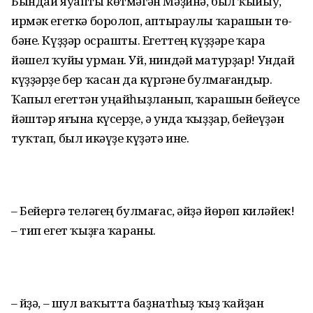
Бындай яуапты көтмәгән Мәҙинә, был ҡыйыу,
ирмәк егеткә боролоп, аптыраулы ҡарашын тө­
бәне. Күҙҙәр осрашты. Егеттең күҙҙәре ҡара
йәшел ҡуйы урман. Уй, ниндәй матурҙар! Ундай
күҙ­ҙәрҙе бер ҡасан да күргәне булмағандыр.
Ҡапыл егеттән уңай­һыҙланып, ҡарашын бейеүсе
йәштәр яғына күсерҙе, ә унда ҡыҙ­ҙар, бейеүҙән
туҡтап, был икәүҙе күҙәтә ине.
– Бейергә теләгең булмағас, әйҙә йөрөп киләйек!
– тип егет ҡыҙға ҡараны.
– Әйҙә, – шул ваҡытта баҙнат­һыҙ ҡыҙ ҡайҙан