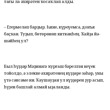
тағы ла әхирәтен ҡосаҡлап алды.
– Егермеләп барҙыр. Һине, күреүемсә, донъя
баҫҡан. Туҙып, бөтөрөнөп киткән­һең. Ҡайҙа йә­
шәй­һең ул?
Был һүҙҙәр Мәҙинәгә ҡурғаш бәрелгән кеүек
тойолдо, ә элекке әхирәтенең күҙҙәре зәһәр, уны
үтә сәнсәме ни. Ҡаушауҙан ул күҙҙәрен ҙур асып,
һүҙен башлай алмай ыҙаланды.