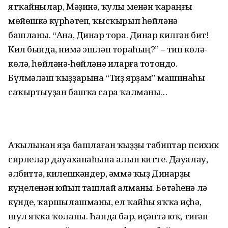
ятҡайнылар, Мәҙинә, ҡулы менән ҡараңғы
мөйөшкә күрһәтеп, ҡысҡырып һөйләнә
башланы. “Ана, Динар тора. Динар килгән бит!
Кил бында, нимә эшләп тораһың?” – тип көлә-
көлә, һөйләнә-һөйләнә иларға тотондо.
Бүлмәләш ҡыҙҙарына “Тиҙ ярҙам” машинаһы
саҡыртыу­ҙан башҡа сара ҡалманы…
Аҡылынан яҙа башлаған ҡыҙҙы табиптар психик
сирлеләр дауаханаһына алып китте. Дауалау,
әлбиттә, килешкәндер, әммә ҡыҙ Динарҙы
күңеленән юйып ташлай алманы. Бөтәһенә лә
күнде, ҡаршылашманы, ел ҡайһы яҡҡа иҫһә,
шул яҡҡа ҡоланы. Һанда бар, иҫәптә юҡ, тигән