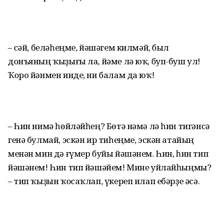
– Әсәй, беләһеңме, йәшәгем килмәй, был
донъяның ҡыҙығы ла, йәме лә юҡ, буп-буш ул!
Ҡоро йәнмен инде, ни балам да юҡ!
– Һин нимә һөйләйһең? Бөтә нәмә лә һин тигәнсә
генә булмай, эскән ир тиһеңме, эскән атайың
менән мин дә ғүмер буйы йәшәнем. Һин, һин тип
йәшәнем! Һин тип йәшәйем! Мине уйлайһыңмы?
– тип ҡыҙын ҡосаҡлап, үкереп илап ебәрҙе әсә.