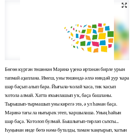
Бөгөн күргән төшөнән Мәҙинә үҙенә иртәнән бирле урын
тапмай аҙаплана. Имеш, уны төшөндә әллә ниндәй ҙур ҡара
шар баҫып алып бара. Йығыла-ҡолай ҡаса, тик ҡасып
ҡотола алмай. Хатта яҡынлашып уҡ, баҫа башланы.
Тырышып-тырмашып уны кирегә этә, ә ул һаман баҫа.
Мәҙинә тағы ла нығыраҡ этеп, ҡаршылаша. Уның һайын
шар баҫа. Ҡотолоп булмай. Бышлығып-тирләп сыҡты...
Һуңынан инде бөтә нәмә буталды, тамам ҡаңғырып, ҡатын