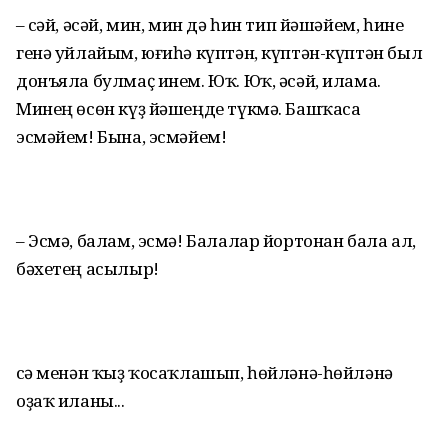
– Әсәй, әсәй, мин, мин дә һин тип йәшәйем, һине
генә уйлайым, юғиһә күптән, күптән-күптән был
донъяла булмаҫ инем. Юҡ. Юҡ, әсәй, илама.
Минең өсөн күҙ йәшеңде түкмә. Башҡаса
эсмәйем! Бына, эсмәйем!
– Эсмә, балам, эсмә! Балалар йортонан бала ал,
бәхетең асылыр!
Әсә менән ҡыҙ ҡосаҡлашып, һөйләнә-һөйләнә
оҙаҡ иланы...