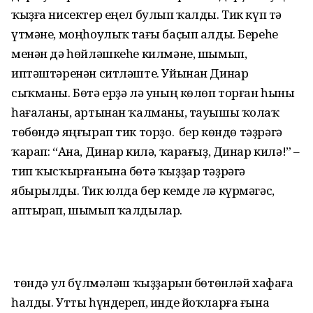
ҡыҙға нисектер еңел булып ҡалды. Тик күп тә
үтмәне, моңһоулыҡ тағы баҫып алды. Береһе
менән дә һөйләшкеһе килмәне, шымып,
иптәштәренән ситләште. Уйынан Динар
сыҡманы. Бөтә ерҙә лә уның көлөп торған һыны
һағаланы, артынан ҡалманы, тауышы ҡолаҡ
төбөндә яңғырап тик торҙо. Ә бер көндө тәҙрәгә
ҡарап: “Ана, Динар килә, ҡарағыҙ, Динар килә!” –
тип ҡысҡырғанына бөтә ҡыҙҙар тәҙрәгә
ябырылды. Тик юлда бер кемде лә күрмәгәс,
аптырап, шымып ҡалдылар.
Ә төндә ул бүлмәләш ҡыҙҙарын бөтөнләй хафаға
һалды. Утты һүндереп, инде йоҡлар­ға ғына