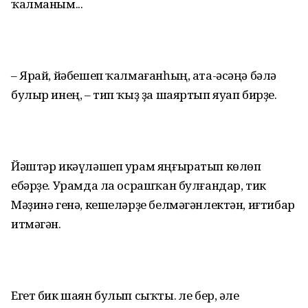
ҡалманым...
– Ярай, йәбешеп ҡалмағанһың, ата-әсәңә бәлә
булыр инең, – тип ҡыҙ ҙа шаяртып яуап бирҙе.
Йәштәр икәүләшеп урам яңғыратып көлөп
ебәрҙе. Урамда ла осрашҡан булғандар, тик
Мәҙинә генә, кешеләрҙе белмәгәнлектән, иғтибар
итмәгән.
Егет бик шаян булып сыҡты. Әле бер, әле