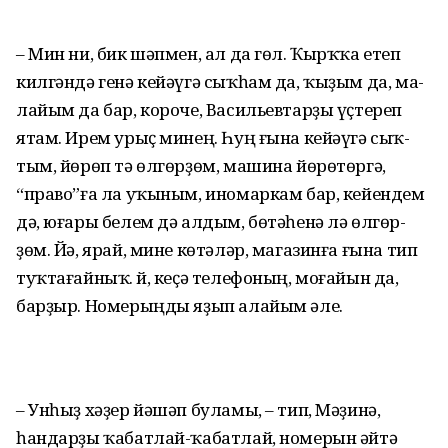
– Мин ни, бик шәпмен, ал да гөл. Ҡырҡҡа етеп
килгәндә генә кейәүгә сыҡһам да, ҡыҙым да, ма­
лайым да бар, короче, Ва­сильевтарҙы үҫтереп
ятам. Ирем урыҫ минең. Һуң ғына кейәүгә сыҡ­
тым, йөрөп тә өлгөрҙөм, машина йөрөтөргә,
“право”ға ла уҡы­ным, иномаркам бар, кейендем
дә, юғары белем дә алдым, бө­тәһенә лә өлгөр­
ҙөм. Йә, ярай, мине көтәләр, магазинға ғына тип
туҡтағайныҡ. Әй, кеҫә телефоның, моғайын да,
барҙыр. Номерыңды яҙып алайым әле.
– Унһыҙ хәҙер йәшәп буламы, – тип, Мәҙинә,
һандарҙы ҡабатлай-ҡабатлай, номерын әйтә