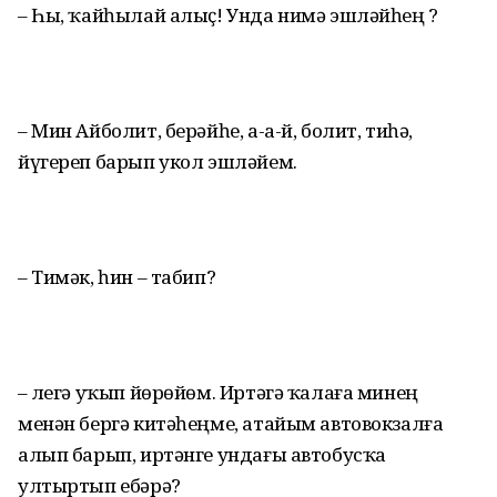
– Һы, ҡайһылай алыҫ! Унда нимә эшләйһең ?
– Мин Айболит, берәйһе, а-а-й, болит, тиһә,
йүгереп барып укол эшләйем.
– Тимәк, һин – табип?
– Әлегә уҡып йөрөйөм. Иртәгә ҡалаға минең
менән бергә ки­тәһеңме, атайым автовокзалға
алып барып, иртәнге ундағы автобусҡа
ултыртып ебәрә?