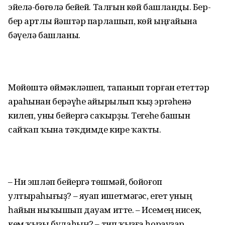
эйелә-бөгөлә бейей. Талғын көй башланды. Бер-
бер артлы йәштәр парлашып, көй ыңғайына
бәүелә башланы.
Мөйөштә өймәкләшеп, тапанып торған ететтәр
араһынан берәүһе айырылып ҡыҙ эргәһенә
килеп, уны бейергә саҡырҙы. Тегеһе башын
сайҡап ҡына тәҡдимде кире ҡаҡты.
– Ни эшләп бейергә төшмәй, бойоғоп
ултыраһығыҙ? – яуап ишетмәгәс, егет уның
һайын ныҡышып дауам итте. – Исемең нисек,
кем ҡыҙы булаһың? – тип ҡыҙға һорауҙар