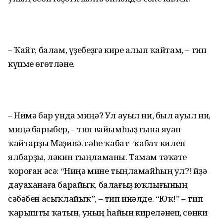
– Ҡайт, балам, үҙебеҙгә кире алып ҡайтам, – тип
күпме өгөтләне.
– Нимә бар унда миңә? Ул ауыл ни, был ауыл ни,
миңә барыбер, – тип вайымһыҙ ғына яуап
ҡайтарҙы Мәҙинә. Әсәһе ҡабат- ҡабат килеп
ялбарҙы, ләкин тыңламаны. Тамам тәҡәте
ҡороған әсә: “Ниңә мине тыңламайһың ул?! Әйҙә
дауаханаға барайыҡ, балағыҙ юҡлығының
сәбәбен асыҡлайыҡ”, – тип инәлде. “Юҡ!” – тип
ҡарышты ҡатын, уның һайын киреләнеп, сөнки