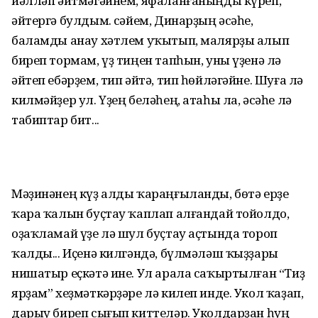
йәлләп әйтмәгәйнем, яфаланғаныңды күреп,
әйтергә булдым. Әсәйем, Динарҙың әсәһе,
баламды анау хәтлем уҡытып, маляр­ҙы алып
биреп тормам, үҙ тиңен тапһын, уны үҙенә лә
әйтеп ебәрҙем, тип әйтә, тип һөйләгәйне. Шуға лә
килмәйҙер ул. Үҙең беләһең, атаһы ла, әсәһе лә
табиптар бит...
Мәҙинәнең күҙ алды ҡараңғыланды, бөтә ерҙе
ҡара ҡалын буҫтау ҡаплап алғандай тойолдо,
оҙаҡламай үҙе лә шул буҫтау аҫтында тороп
ҡалды... Иҫенә килгәндә, бүлмәләш ҡыҙҙары
нишатыр еҫкәтә ине. Ул арала саҡыртылған “Тиҙ
ярҙам” хеҙмәткәр­ҙәре лә килеп инде. Укол ҡаҙап,
дарыу биреп сығып киттеләр. Уколдар­ҙан һуң