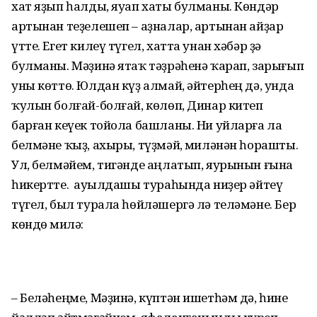
хат яҙып һалды, яуап хаты булманы. Көндәр
артынан теҙелешеп – аҙналар, артынан айҙар
үтте. Егет килеү түгел, хатта унан хәбәр ҙә
булманы. Мәҙинә ятаҡ тәҙрәһенә ҡарап, зарығып
уны көттө. Юлдан күҙ алмай, әйтерһең дә, унда
ҡулын болғай-болғай, көлөп, Динар китеп
барған кеүек тойола башланы. Ни уйларға ла
белмәне ҡыҙ, ахыры, түҙмәй, Әмиләнән һорашты.
Ул, белмәйем, тигәнде аңлатып, яурынын ғы­на
һикертте. Ә ауылдашы тура­һында ниҙер әйтеү
түгел, был турала һөйләшергә лә теләмәне. Бер
көндө Әмилә:
– Беләһеңме, Мәҙинә, күптән ишетһәм дә, һине