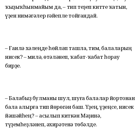
ҡыҙыҡһынмайым да, – тип теҙеп китте ҡатын,
үҙен нимәгәлер ғәйепле тойғандай.
– Ғаилә хәлеңде һөйләп ташла, тим, балаларың
нисек? – Әмилә, өтәләнеп, ҡабат-ҡабат һорау
бирҙе.
– Балабыҙ булманы шул, шуға балалар йортонан
бала алырға тип йөрөгән баш. Үҙең, үҙеңсе, нисек
йәшәйһең? – асылып киткән Мәҙинә,
түҙемһеҙләнеп, әхирәтенә төбәлде.