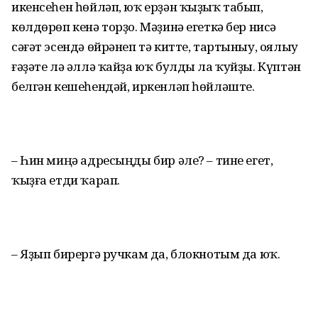
икенсеһен һөйләп, юҡ ерҙән ҡыҙыҡ табып,
көлдөрөп кенә торҙо. Мәҙинә егеткә бер нисә
сәғәт эсендә өйрәнеп тә китте, тартыныу, оялыу
ғәҙәте лә әллә ҡайҙа юҡ булды ла ҡуйҙы. Күптән
белгән кешеһендәй, иркенләп һөйләште.
– Һин миңә адресыңды бир әле? – тине егет,
ҡыҙға етди ҡарап.
– Яҙып бирергә ручкам да, блокнотым да юҡ.