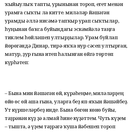
ҡыйыулыҡ тапты, урынынан тороп, егет менән
урамға сыҡты ла китте. Әмиләләр йәшәгән
урамды әллә нисәмә тапҡыр урап сыҡтылар,
һуңынан баҡса буйындағы эскәмйәлә таңға
тиклем һөйләшеп ултырҙылар. Урам буйлап
йөрөгәндә Динар, тирә-яҡҡа нур сәсеп ултырған,
матур, ҙур ғына итеп һалынған өйгә төртөп
күрһәтеп:
– Бына мин йәшәгән өй, күрәһеңме, Әмиләләрҙең
өйө өс өй аша ғына, уларға беҙ яп-яҡын йәшәйбеҙ.
Ут күршеләрбеҙ инде. Бына бөгөн көнө буйы,
тәҙрәнән күҙ ҙә алмай һине күҙәттем. Чуть күҙем
– тышта, ә үҙем тәҙрәгә ҡуша йәбешеп тороп