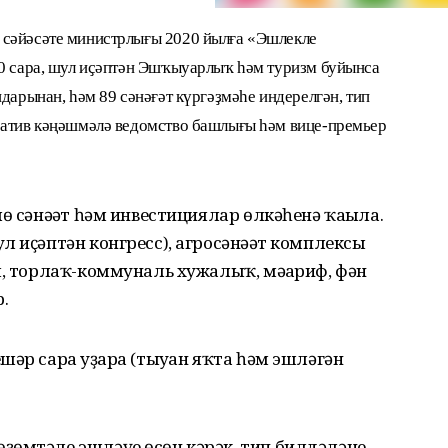
 сәйәсәте министрлығы 2020 йылға «Эшлекле
00 сара, шул иҫәптән Эшҡыуарлыҡ һәм туризм буйынса
ндарынан, һәм 89 сәнәғәт күргәҙмәһе индерелгән, тип
ратив кәңәшмәлә ведомство башлығы һәм вице-премьер
ө сәнәғәт һәм инвестициялар өлкәһенә ҡағыла.
л иҫәптән конгресс), агросәнәғәт комплексы
я, торлаҡ-коммуналь хужалыҡ, мәғариф, фән
.
әр сара уҙғара (тыуған яҡта һәм эшләгән
ҙөмтәле эшләүе өсөн кәрәк, тип билдәләне