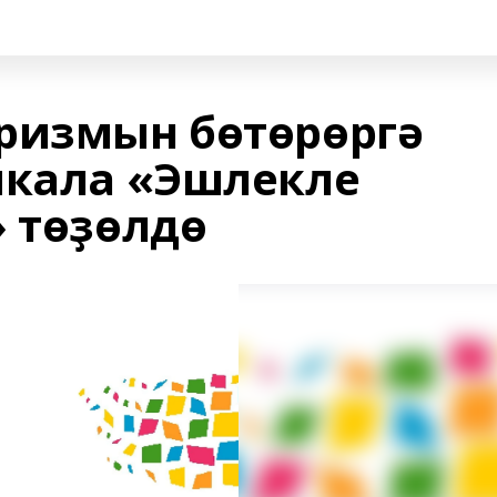
ризмын бөтөрөргә
икала «Эшлекле
» төҙөлдө