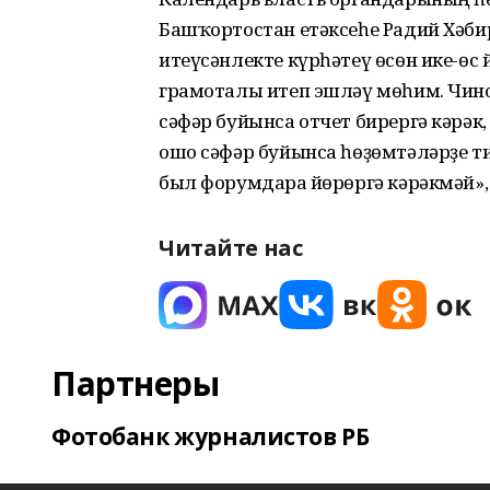
Башҡортостан етәксеһе Радий Хәбир
итеүсәнлекте күрһәтеү өсөн ике-өс 
грамоталы итеп эшләү мөһим. Чино
сәфәр буйынса отчет бирергә кәрәк
ошо сәфәр буйынса һөҙөмтәләрҙе т
был форумдарға йөрөргә кәрәкмәй», 
Читайте нас
Партнеры
Фотобанк журналистов РБ