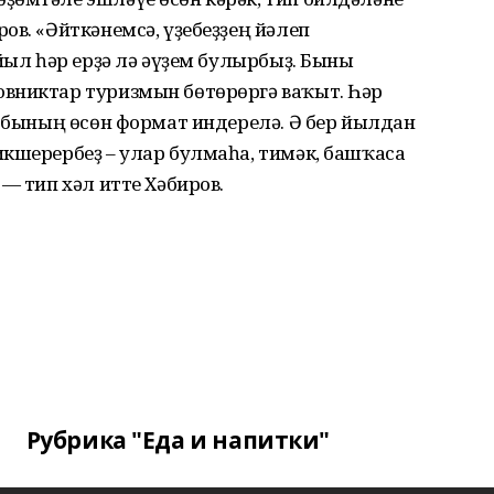
ов. «Әйткәнемсә, үҙебеҙҙең йәлеп
йыл һәр ерҙә лә әүҙем булырбыҙ. Быны
вниктар туризмын бөтөрөргә ваҡыт. Һәр
, бының өсөн формат индерелә. Ә бер йылдан
икшерербеҙ – улар булмаһа, тимәк, башҡаса
— тип хәл итте Хәбиров.
Рубрика "Еда и напитки"