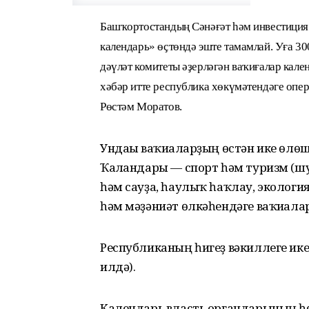
Башҡортостандың Сәнәғәт һәм инвестиция
календарь» өҫтөндә эште тамамлай. Уға 3
дәүләт комитеты әҙерләгән ваҡиғалар кале
хәбәр итте республика хөкүмәтендәге опе
Рөстәм Моратов.
Ундағы ваҡиғаларҙың өстән ике өлөш
Ҡалғандары — спорт һәм туризм (шу
һәм сауҙа, һаулыҡ һаҡлау, экологи
һәм мәҙәниәт өлкәһендәге ваҡиғалар
Республиканың һигеҙ вәкиллеге икеш
илдә).
Календарь власть органдарының һө