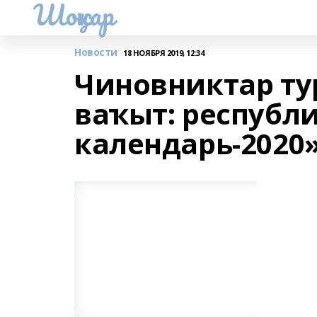
Шоңҡар
Новости
18 НОЯБРЯ 2019, 12:34
Чиновниктар ту
ваҡыт: республ
календарь-2020