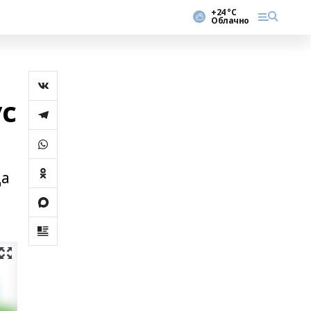
+24 °С
Облачно
с
да