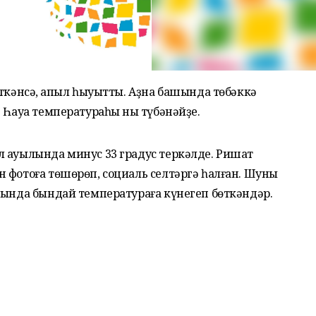
иткәнсә, ҡапыл һыуытты. Аҙна башында төбәккә
 Һауа температураһы ныҡ түбәнәйҙе.
л ауылында минус 33 градус теркәлде. Ришат
 фотоға төшөрөп, социаль селтәргә һалған. Шуны
нында бындай температураға күнегеп бөткәндәр.