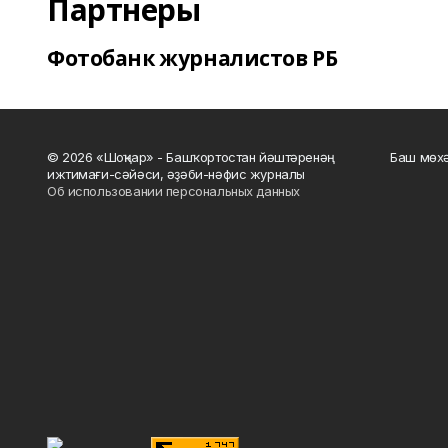
Партнеры
Фотобанк журналистов РБ
© 2026 «Шоңҡар» - Башҡортостан йәштәренәң
Баш мөхә
ижтимағи-сәйәси, әҙәби-нәфис журналы
Об использовании персональных данных