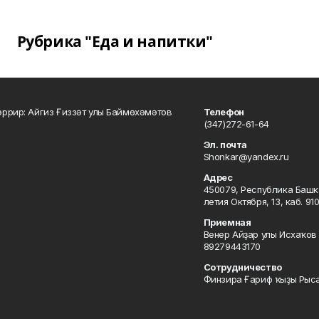
Рубрика "Еда и напитки"
ррир: Айгиз Ғиззәт улы Баймөхәмәтов
Телефон
(347)272-61-64
Эл. почта
Shonkar@yandex.ru
Адрес
450079, Республика Башкор
летия Октября, 13, каб. 91
Приемная
Венер Айҙар улы Исхаҡов 
89279443170
Сотрудничество
Финзира Ғариф ҡыҙы Рыса