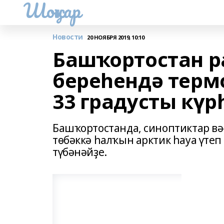
Шоңҡар
Новости
20 НОЯБРЯ 2019, 10:10
Башҡортостан 
береһендә терм
33 градусты күр
Башҡортостанда, синоптиктар вә
төбәккә һалҡын арктик һауа үте
түбәнәйҙе.