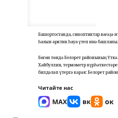
Башҡортостанда, синоптиктар вәғәҙә 
һалҡын арктик һауа үтеп инә башланы.
Бөгөн төндә Белорет районының Үткә
Хәйбуллин, термометр күрһәткестәрен
билдәләп үтергә кәрәк: Белорет райо
Читайте нас