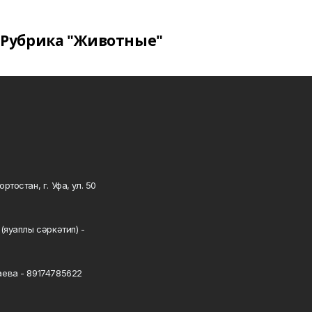
Рубрика "Животные"
тостан, г. Уфа, ул. 50
0
(яуаплы сәркәтип) -
ева - 89174785622