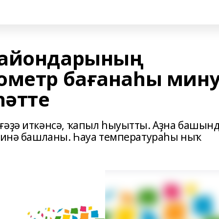
райондарының
ометр бағанаһы мину
һәтте
ғәҙә иткәнсә, ҡапыл һыуытты. Аҙна башын
п инә башланы. Һауа температураһы ныҡ